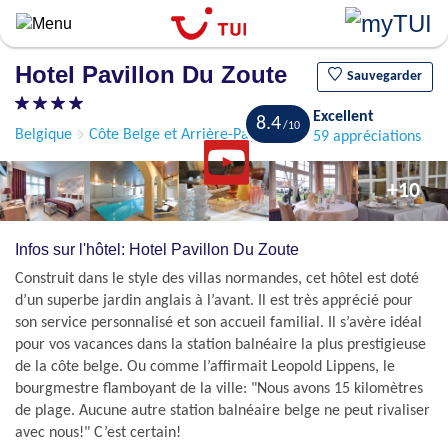
Aller
au
contenu
Hotel Pavillon Du Zoute
principal
Sauvegarder
Excellent
8.4
Belgique
Côte Belge et Arrière-Pays de Bruges
Knokke
59 appréciations
+10
Infos sur l'hôtel: Hotel Pavillon Du Zoute
Construit dans le style des villas normandes, cet hôtel est doté
d’un superbe jardin anglais à l’avant. Il est très apprécié pour
son service personnalisé et son accueil familial. Il s’avère idéal
pour vos vacances dans la station balnéaire la plus prestigieuse
de la côte belge. Ou comme l’affirmait Leopold Lippens, le
bourgmestre flamboyant de la ville: "Nous avons 15 kilomètres
de plage. Aucune autre station balnéaire belge ne peut rivaliser
avec nous!" C’est certain!