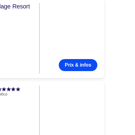
llage Resort
Prix & infos
tico