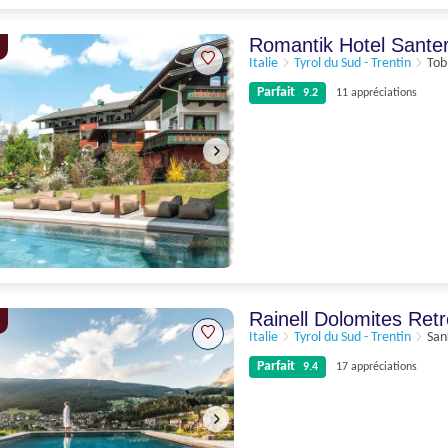
Parfait
10
7 appréciations
Romantik Hotel Sante
Italie
Tyrol du Sud - Trentin
Tob
Parfait
9.2
11 appréciations
Parfait
9.2
11 appréciations
Rainell Dolomites Ret
Italie
Tyrol du Sud - Trentin
San
Parfait
9.4
17 appréciations