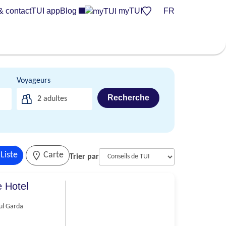
& contact
TUI app
Blog
myTUI
FR
Voyageurs
Recherche
2
adultes
Liste
Carte
Trier par
 Hotel
ul Garda