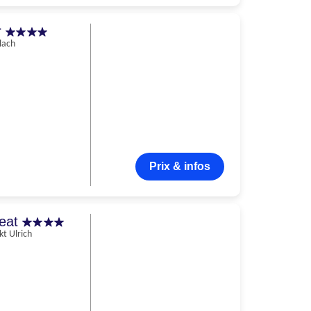
r
lach
Prix & infos
reat
kt Ulrich