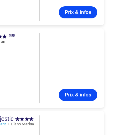
Prix & infos
sup
ran
Prix & infos
jestic
vant
Diano Marina