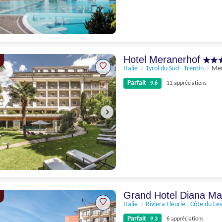
Parfait
9.4
7 appréciations
Hotel Meranerhof
Italie
Tyrol du Sud - Trentin
Me
Parfait
9.6
11 appréciations
Parfait
9.6
11 appréciations
Grand Hotel Diana Ma
Italie
Riviera Fleurie - Côte du Le
Parfait
9.3
6 appréciations