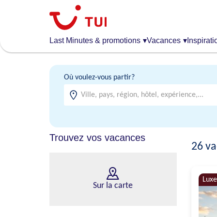
Aller
au
contenu
principal
Last Minutes & promotions
▾
Vacances
▾
Inspirati
Où voulez-vous partir?
Trouvez vos vacances
26
va
Luxe
Sur la carte