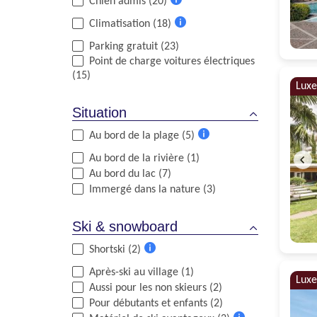
Chien admis (20)
d'informations
Plus
Climatisation (18)
d'informations
Plus
Parking gratuit (23)
d'informations
Point de charge voitures électriques
(15)
Luxe
Situation
Au bord de la plage (5)
Plus
Au bord de la rivière (1)
d'informations
Au bord du lac (7)
Immergé dans la nature (3)
Ski & snowboard
Shortski (2)
Plus
Après-ski au village (1)
d'informations
Luxe
Aussi pour les non skieurs (2)
Pour débutants et enfants (2)