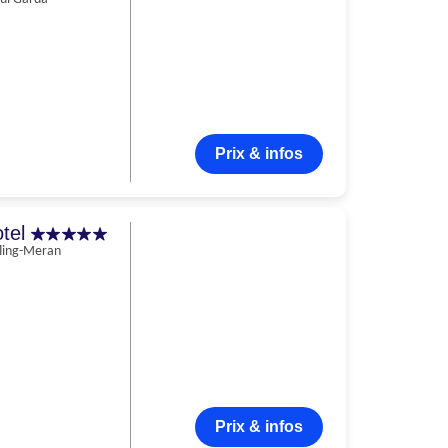
Prix & infos
otel
ling-Meran
Prix & infos