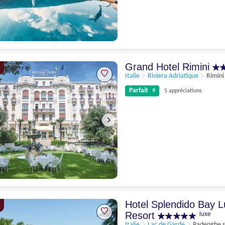
Parfait
9.4
17 appréciations
Grand Hotel Rimini
Italie
Riviera Adriatique
Rimini
Parfait
9
5 appréciations
Parfait
9
5 appréciations
Hotel Splendido Bay 
Resort
luxe
Italie
Lac de Garde
Padenghe s