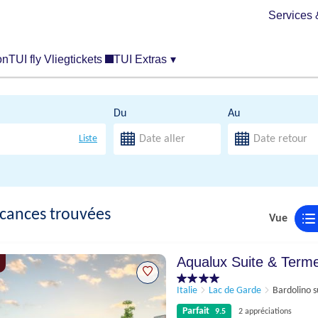
Services 
on
TUI fly Vliegtickets
TUI Extras
▾
Du
Au
Liste
cances trouvées
Vue
Aqualux Suite & Terme
Italie
Lac de Garde
Bardolino s
Parfait
9.5
2 appréciations