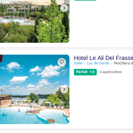
Parfait
9.5
2 appréciations
Hotel Le Ali Del Frass
Italie
Lac de Garde
Peschiera 
Parfait
9.8
4 appréciations
Parfait
9.8