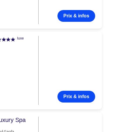
Prix & infos
luxe
Prix & infos
Luxury Spa
ul Garda