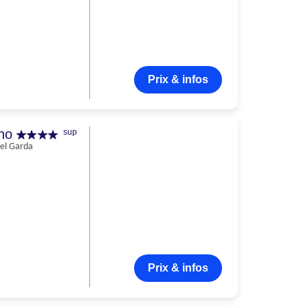
Prix & infos
ino
sup
del Garda
Prix & infos