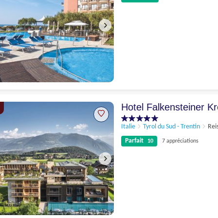
Parfait
9.3
6 appréciations
Hotel Falkensteiner Kr
Italie
Tyrol du Sud - Trentin
Rei
Parfait
10
7 appréciations