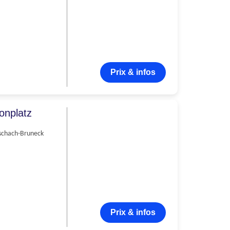
Prix & infos
onplatz
schach-Bruneck
Prix & infos