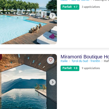
Parfait
9.7
3 appréciations
Parfait
9.7
3 appréciations
Miramonti Boutique H
Italie
Tyrol du Sud - Trentin
Haf
Parfait
9.8
9 appréciations