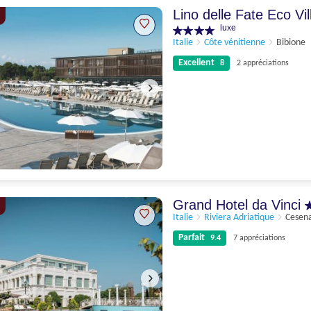
4 appréciations
Lino delle Fate Eco Vi
luxe
Italie
Côte vénitienne
Bibione
Excellent
8
2 appréciations
Excellent
8
2 appréciations
Grand Hotel da Vinci
Italie
Riviera Adriatique
Cesena
Parfait
9.4
7 appréciations