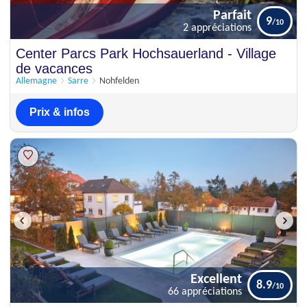
Parfait
9
2 appréciations
Parfait
Center Parcs Park Hochsauerland - Village
9
2 appréciations
de vacances
Allemagne
Sarre
Nohfelden
Prix & infos
Excellent
8.9
66 appréciations