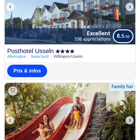
Excellent
8.5
108 appréciations
Excellent
Posthotel Usseln
8.5
108 appréciations
Allemagne
Sauerland
Willingen/Usseln
Prix & infos
Family fun