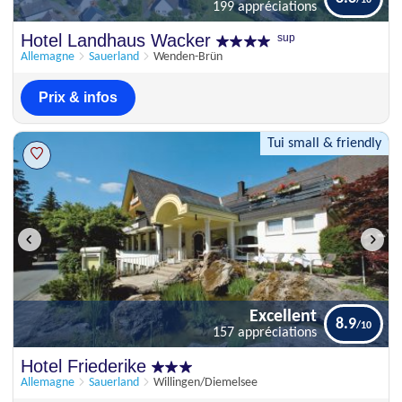
199 appréciations
Excellent
Hotel Landhaus Wacker
sup
8.8
199 appréciations
Allemagne
Sauerland
Wenden-Brün
Prix & infos
Tui small & friendly
Excellent
8.9
157 appréciations
Excellent
Hotel Friederike
8.9
157 appréciations
Allemagne
Sauerland
Willingen/Diemelsee