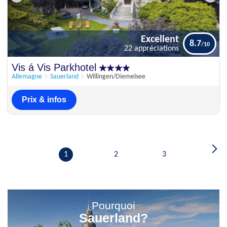
Excellent
8.7
22 appréciations
Excellent
Vis á Vis Parkhotel
8.7
22 appréciations
Allemagne
Sauerland
Willingen/Diemelsee
Prix & infos
1
2
3
Pourquoi
Sauerland?