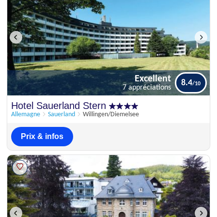
Excellent
8.4
7 appréciations
Excellent
Hotel Sauerland Stern
8.4
7 appréciations
Allemagne
Sauerland
Willingen/Diemelsee
Prix & infos