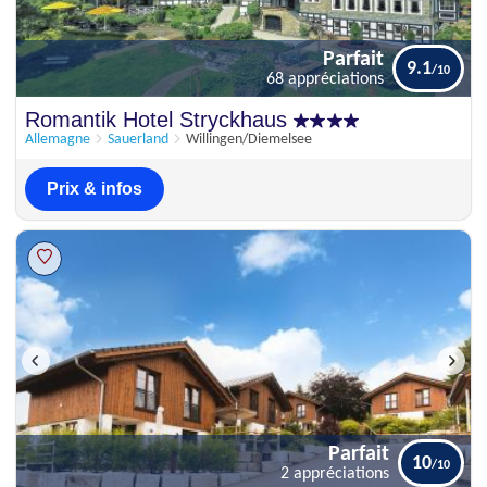
Parfait
9.1
68 appréciations
Parfait
Romantik Hotel Stryckhaus
9.1
68 appréciations
Allemagne
Sauerland
Willingen/Diemelsee
Prix & infos
Parfait
10
2 appréciations