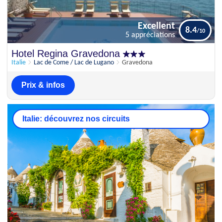
Excellent
8.4
5 appréciations
Excellent
Hotel Regina Gravedona
8.4
5 appréciations
Italie
Lac de Come / Lac de Lugano
Gravedona
Prix & infos
Italie: découvrez nos circuits