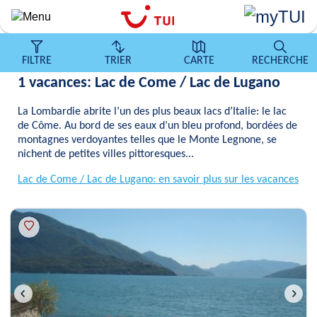
Aller
au
contenu
principal
FILTRE
TRIER
CARTE
RECHERCHE
1 vacances: Lac de Come / Lac de Lugano
La Lombardie abrite l’un des plus beaux lacs d’Italie: le lac
de Côme. Au bord de ses eaux d’un bleu profond, bordées de
montagnes verdoyantes telles que le Monte Legnone, se
nichent de petites villes pittoresques...
Lac de Come / Lac de Lugano: en savoir plus sur les vacances