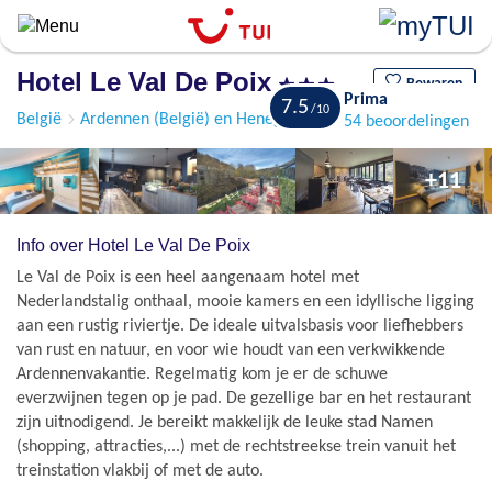
Overslaan
en
naar
Hotel Le Val De Poix
de
Bewaren
Prima
7.5
algemene
België
Ardennen (België) en Henegouwen
Poix-St-Hubert
54 beoordelingen
inhoud
gaan
+11
Info over Hotel Le Val De Poix
Le Val de Poix is een heel aangenaam hotel met
Nederlandstalig onthaal, mooie kamers en een idyllische ligging
aan een rustig riviertje. De ideale uitvalsbasis voor liefhebbers
van rust en natuur, en voor wie houdt van een verkwikkende
Ardennenvakantie. Regelmatig kom je er de schuwe
everzwijnen tegen op je pad. De gezellige bar en het restaurant
zijn uitnodigend. Je bereikt makkelijk de leuke stad Namen
(shopping, attracties,...) met de rechtstreekse trein vanuit het
treinstation vlakbij of met de auto.