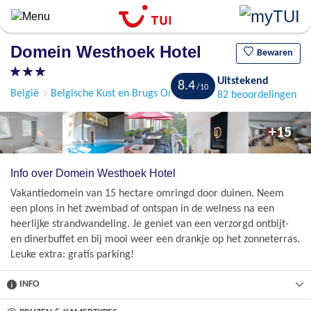
Overslaan
en
naar
Domein Westhoek Hotel
de
Bewaren
algemene
Uitstekend
inhoud
8.4
België
Belgische Kust en Brugs Ommeland
Oostduinkerke
82 beoordelingen
gaan
+15
Info over Domein Westhoek Hotel
Vakantiedomein van 15 hectare omringd door duinen. Neem
een plons in het zwembad of ontspan in de welness na een
heerlijke strandwandeling. Je geniet van een verzorgd ontbijt-
en dinerbuffet en bij mooi weer een drankje op het zonneterras.
Leuke extra: gratis parking!
INFO