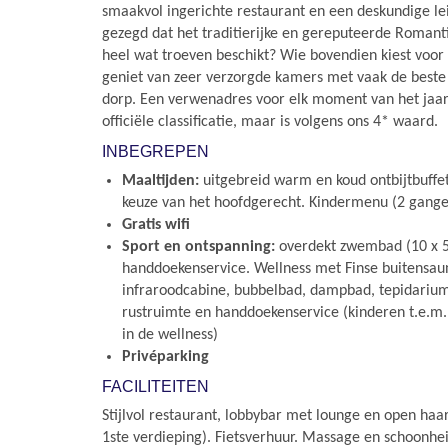
smaakvol ingerichte restaurant en een deskundige le
gezegd dat het traditierijke en gereputeerde Romant
heel wat troeven beschikt? Wie bovendien kiest voor
geniet van zeer verzorgde kamers met vaak de beste 
dorp. Een verwenadres voor elk moment van het jaar.
officiële classificatie, maar is volgens ons 4* waard.
INBEGREPEN
Maaltijden:
uitgebreid warm en koud ontbijtbuff
keuze van het hoofdgerecht. Kindermenu (2 gangen
Gratis wifi
Sport en ontspanning:
overdekt zwembad (10 x 5
handdoekenservice. Wellness met Finse buitensau
infraroodcabine, bubbelbad, dampbad, tepidariu
rustruimte en handdoekenservice (kinderen t.e.m. 
in de wellness)
Privéparking
FACILITEITEN
Stijlvol restaurant, lobbybar met lounge en open haard
1ste verdieping). Fietsverhuur. Massage en schoonhe