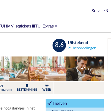
Service & 
TUI fly Vliegtickets
TUI Extras
▾
Bewaren
Uitstekend
8.6
21 beoordelingen
+15
21
BESTEMMING
WEER
ELINGEN
Troeven
re hoogstandjes in het