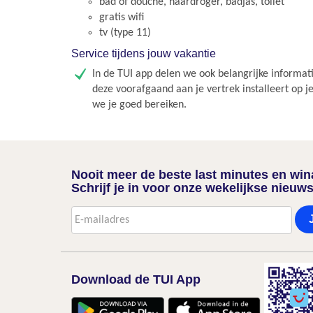
bad of douche, haardroger, badjas, toilet
gratis wifi
tv (type 11)
Service tijdens jouw vakantie
In de TUI app delen we ook belangrijke informati
deze voorafgaand aan je vertrek installeert op j
we je goed bereiken.
Nooit meer de beste last minutes en wi
Schrijf je in voor onze wekelijkse nieuws
Download de TUI App