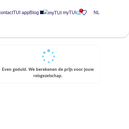
contact
TUI app
Blog
myTUI
NL
Even geduld. We berekenen de prijs voor jouw
reisgezelschap.