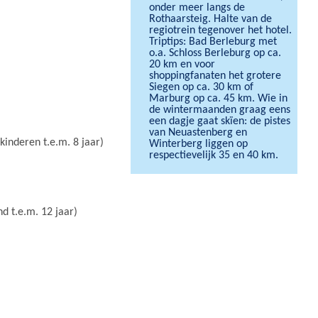
onder meer langs de
Rothaarsteig. Halte van de
regiotrein tegenover het hotel.
Triptips: Bad Berleburg met
o.a. Schloss Berleburg op ca.
20 km en voor
shoppingfanaten het grotere
Siegen op ca. 30 km of
Marburg op ca. 45 km. Wie in
de wintermaanden graag eens
een dagje gaat skïen: de pistes
van Neuastenberg en
inderen t.e.m. 8 jaar)
Winterberg liggen op
respectievelijk 35 en 40 km.
d t.e.m. 12 jaar)