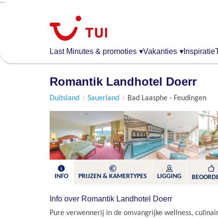
``
Overslaan
en
naar
de
Last Minutes & promoties
▾
Vakanties
▾
Inspiratie
algemene
inhoud
Romantik Landhotel Doerr
gaan
Duitsland
Sauerland
Bad Laasphe - Feudingen
INFO
PRIJZEN & KAMERTYPES
LIGGING
BEOORD
Info over Romantik Landhotel Doerr
Pure verwennerij in de omvangrijke wellness, culinai