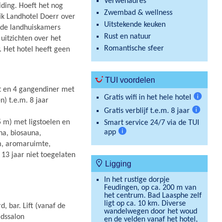
Verwenadres
iding. Hoeft het nog
Zwembad & wellness
ik Landhotel Doerr over
Uitstekende keuken
 de landhuiskamers
Rust en natuur
uitzichten over het
Romantische sfeer
 Het hotel heeft geen
TUI voordelen
et en 4 gangendiner met
Gratis wifi in het hele hotel
) t.e.m. 8 jaar
Meer
Gratis verblijf t.e.m. 8 jaar
informat
Meer
 m) met ligstoelen en
Smart service 24/7 via de TUI
informati
app
na, biosauna,
Meer
m, aromaruimte,
informatie
13 jaar niet toegelaten
Ligging
In het rustige dorpje
Feudingen, op ca. 200 m van
het centrum. Bad Laasphe zelf
ligt op ca. 10 km. Diverse
, bar. Lift (vanaf de
wandelwegen door het woud
idssalon
en de velden vanaf het hotel,