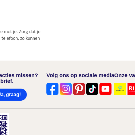
e met je. Zorg dat je
e telefoon, zo kunnen
nacties missen?
Volg ons op sociale media
Onze va
brief.
Ja, graag!