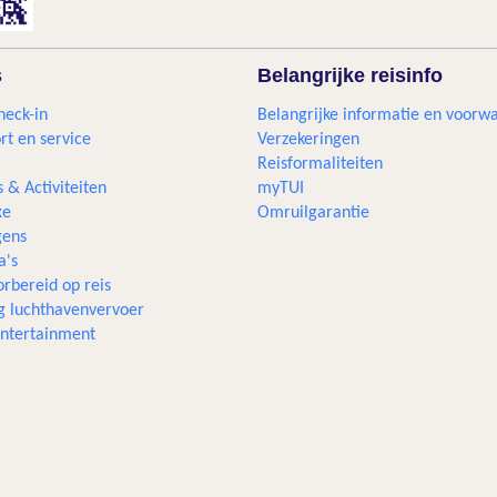
s
Belangrijke reisinfo
heck-in
Belangrijke informatie en voorw
rt en service
Verzekeringen
Reisformaliteiten
s & Activiteiten
myTUI
xe
Omruilgarantie
ens
a's
rbereid op reis
g luchthavenvervoer
 entertainment