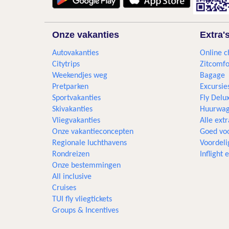
Onze vakanties
Extra'
Autovakanties
Online c
Citytrips
Zitcomfo
Weekendjes weg
Bagage
Pretparken
Excursie
Sportvakanties
Fly Delu
Skivakanties
Huurwag
Vliegvakanties
Alle extr
Onze vakantieconcepten
Goed voo
Regionale luchthavens
Voordeli
Rondreizen
Inflight
Onze bestemmingen
All inclusive
Cruises
TUI fly vliegtickets
Groups & Incentives