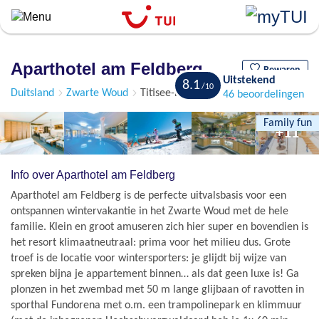
``
Overslaan
en
naar
Aparthotel am Feldberg
de
Bewaren
Uitstekend
8.1
algemene
Duitsland
Zwarte Woud
Titisee-Feldberg
46 beoordelingen
inhoud
gaan
Family fun
+11
Info over Aparthotel am Feldberg
Aparthotel am Feldberg is de perfecte uitvalsbasis voor een
ontspannen wintervakantie in het Zwarte Woud met de hele
familie. Klein en groot amuseren zich hier super en bovendien is
het resort klimaatneutraal: prima voor het milieu dus. Grote
troef is de locatie voor wintersporters: je glijdt bij wijze van
spreken bijna je appartement binnen… als dat geen luxe is! Ga
plonzen in het zwembad met 50 m lange glijbaan of ravotten in
sporthal Fundorena met o.m. een trampolinepark en klimmuur