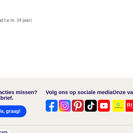
d t.e.m. 14 jaar)
nacties missen?
Volg ons op sociale media
Onze va
brief.
Ja, graag!