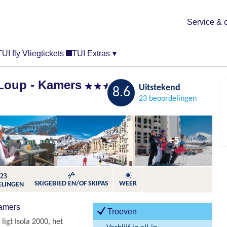
Service & 
TUI fly Vliegtickets
TUI Extras
▾
Loup - Kamers
Bewaren
Uitstekend
8.6
23 beoordelingen
+5
23
SKIGEBIED EN/OF SKIPAS
WEER
ELINGEN
amers
Troeven
ligt Isola 2000, het