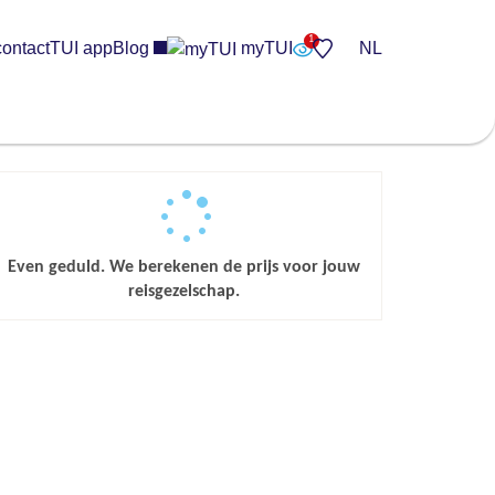
contact
TUI app
Blog
myTUI
NL
Even geduld. We berekenen de prijs voor jouw
reisgezelschap.