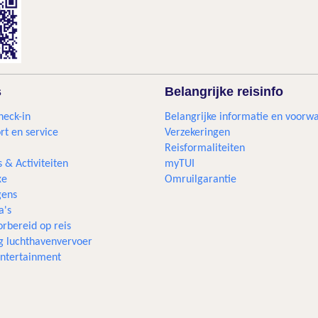
s
Belangrijke reisinfo
heck-in
Belangrijke informatie en voorw
rt en service
Verzekeringen
Reisformaliteiten
s & Activiteiten
myTUI
xe
Omruilgarantie
ens
a's
rbereid op reis
g luchthavenvervoer
 entertainment