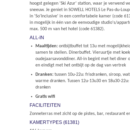
hoogst gelegen 'Ski Azur' station, waar je verwend w
sneeuw. Je geniet in SOWELL HOTELS Le Pas-du-Loup va
in 'So'Inclusive' in een comfortabele kamer (code 6138
in mogelijk in één van de eenvoudige studio's/appa
max. 500 m van het hotel (code 61382).
ALL-IN
Maaltijden:
ontbijtbuffet tot 13u met mogelijkhe
samen te stellen. Dinerbuffet. Vieruurtje met koek
oudejaarsavonddiner. All-in begint met het diner
en eindigt met het ontbijt op de dag van vertrek
Dranken:
tussen 10u-22u: frisdranken, siroop, wate
warme dranken. Tussen 12u-13u30 en 18u30-22u: s
dranken
Gratis wifi
FACILITEITEN
Zonneterras met zicht op de pistes, bar, restaurant en
KAMERTYPES (61381)