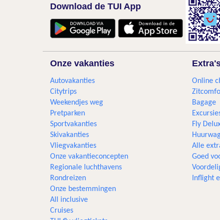
Download de TUI App
Onze vakanties
Extra'
Autovakanties
Online c
Citytrips
Zitcomfo
Weekendjes weg
Bagage
Pretparken
Excursie
Sportvakanties
Fly Delu
Skivakanties
Huurwag
Vliegvakanties
Alle extr
Onze vakantieconcepten
Goed voo
Regionale luchthavens
Voordeli
Rondreizen
Inflight
Onze bestemmingen
All inclusive
Cruises