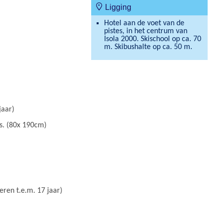
Ligging
Hotel aan de voet van de
pistes, in het centrum van
Isola 2000. Skischool op ca. 70
m. Skibushalte op ca. 50 m.
jaar)
rs. (80x 190cm)
eren t.e.m. 17 jaar)