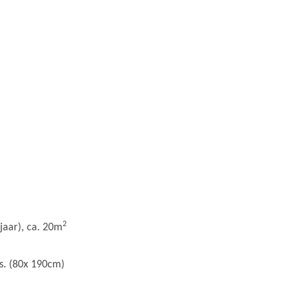
2
jaar), ca. 20m
rs. (80x 190cm)