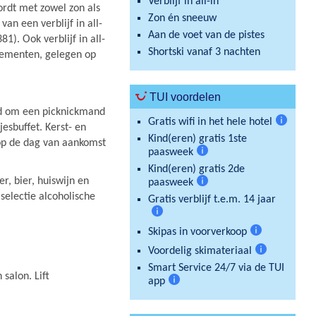
Verblijf in all-in
ordt met zowel zon als
Zon én sneeuw
n een verblijf in all-
Aan de voet van de pistes
1). Ook verblijf in all-
Shortski vanaf 3 nachten
rtementen, gelegen op
TUI voordelen
id om een picknickmand
Gratis wifi in het hele hotel
jesbuffet. Kerst- en
Meer
Kind(eren) gratis 1ste
 op de dag van aankomst
informat
paasweek
Meer
Kind(eren) gratis 2de
informatie
r, bier, huiswijn en
paasweek
Meer
electie alcoholische
Gratis verblijf t.e.m. 14 jaar
informatie
Meer
Skipas in voorverkoop
informatie
Meer
Voordelig skimateriaal
informatie
Meer
Smart Service 24/7 via de TUI
 salon. Lift
informatie
app
Meer
informatie