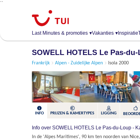
``
Overslaan
en
naar
de
Last Minutes & promoties
▾
Vakanties
▾
Inspiratie
algemene
inhoud
SOWELL HOTELS Le Pas-du-
gaan
Frankrijk
Alpen - Zuidelijke Alpen
Isola 2000
INFO
PRIJZEN & KAMERTYPES
LIGGING
BEOORD
Info over SOWELL HOTELS Le Pas-du-Loup - K
In de 'Alpes Maritimes', 90 km ten noorden van Nice, 