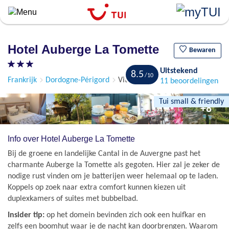
``
Overslaan
en
naar
Hotel Auberge La Tomette
de
Bewaren
algemene
Uitstekend
inhoud
8.5
Frankrijk
Dordogne-Périgord
Vitrac
11 beoordelingen
gaan
Tui small & friendly
+8
Info over Hotel Auberge La Tomette
Bij de groene en landelijke Cantal in de Auvergne past het
charmante Auberge la Tomette als gegoten. Hier zal je zeker de
nodige rust vinden om je batterijen weer helemaal op te laden.
Koppels op zoek naar extra comfort kunnen kiezen uit
duplexkamers of suites met bubbelbad.
Insider tip:
op het domein bevinden zich ook een huifkar en
zelfs een boomhut waar je de nacht kan doorbrengen. Waarom