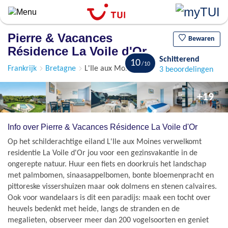
Overslaan
en
naar
Pierre & Vacances
de
Bewaren
Résidence La Voile d'Or
algemene
Schitterend
inhoud
10
Frankrijk
Bretagne
L'Ile aux Moines
3 beoordelingen
gaan
+19
Info over Pierre & Vacances Résidence La Voile d'Or
Op het schilderachtige eiland L'Ile aux Moines verwelkomt
residentie La Voile d'Or jou voor een gezinsvakantie in de
ongerepte natuur. Huur een fiets en doorkruis het landschap
met palmbomen, sinaasappelbomen, bonte bloemenpracht en
pittoreske vissershuizen maar ook dolmens en stenen calvaires.
Ook voor wandelaars is dit een paradijs: maak een tocht over
heuvels bedenkt met heide, langs de stranden en de
megalieten, observeer meer dan 200 vogelsoorten en geniet