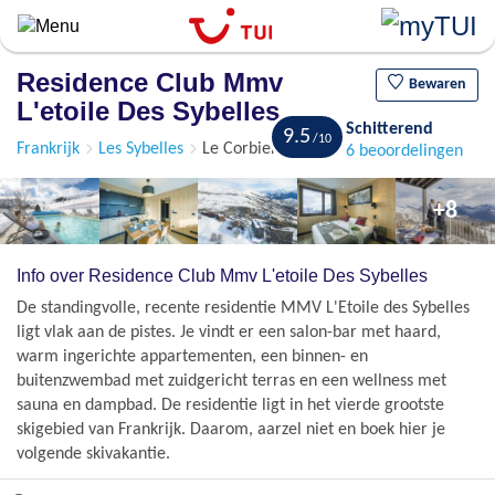
Overslaan
en
naar
Residence Club Mmv
de
Bewaren
L'etoile Des Sybelles
algemene
Schitterend
inhoud
9.5
Frankrijk
Les Sybelles
Le Corbier
6 beoordelingen
gaan
+8
Info over Residence Club Mmv L'etoile Des Sybelles
De standingvolle, recente residentie MMV L'Etoile des Sybelles
ligt vlak aan de pistes. Je vindt er een salon-bar met haard,
warm ingerichte appartementen, een binnen- en
buitenzwembad met zuidgericht terras en een wellness met
sauna en dampbad. De residentie ligt in het vierde grootste
skigebied van Frankrijk. Daarom, aarzel niet en boek hier je
volgende skivakantie.