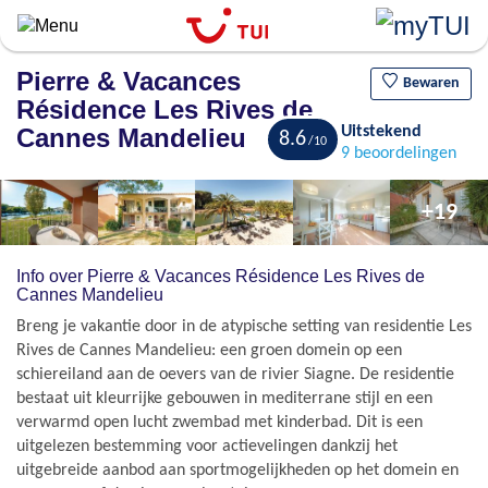
Overslaan
en
naar
Pierre & Vacances
de
Bewaren
Résidence Les Rives de
algemene
inhoud
Cannes Mandelieu
Uitstekend
8.6
9 beoordelingen
gaan
+19
Info over Pierre & Vacances Résidence Les Rives de
Cannes Mandelieu
Breng je vakantie door in de atypische setting van residentie Les
Rives de Cannes Mandelieu: een groen domein op een
schiereiland aan de oevers van de rivier Siagne. De residentie
bestaat uit kleurrijke gebouwen in mediterrane stijl en een
verwarmd open lucht zwembad met kinderbad. Dit is een
uitgelezen bestemming voor actievelingen dankzij het
uitgebreide aanbod aan sportmogelijkheden op het domein en