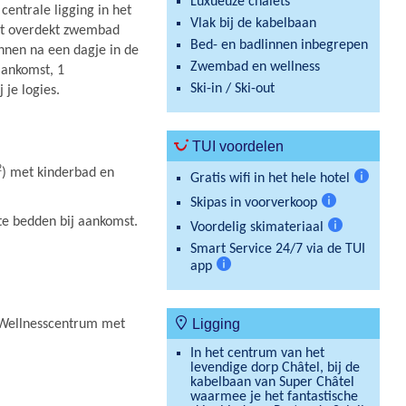
Luxueuze chalets
centrale ligging in het
Vlak bij de kabelbaan
met overdekt zwembad
Bed- en badlinnen inbegrepen
annen na een dagje in de
Zwembad en wellness
aankomst, 1
Ski-in / Ski-out
 je logies.
TUI voordelen
2
) met kinderbad en
Gratis wifi in het hele hotel
Meer
Skipas in voorverkoop
informat
Meer
te bedden bij aankomst.
Voordelig skimateriaal
informatie
Meer
Smart Service 24/7 via de TUI
informatie
app
Meer
informatie
Ligging
s. Wellnesscentrum met
In het centrum van het
levendige dorp Châtel, bij de
kabelbaan van Super Châtel
waarmee je het fantastische