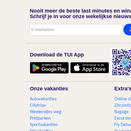
Nooit meer de beste last minutes en wi
Schrijf je in voor onze wekelijkse nieuws
Download de TUI App
Onze vakanties
Extra'
Autovakanties
Online c
Citytrips
Zitcomfo
Weekendjes weg
Bagage
Pretparken
Excursie
Sportvakanties
Fly Delu