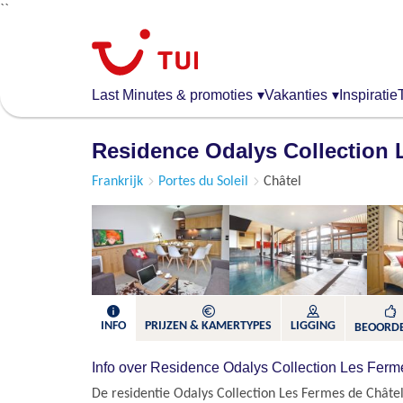
``
Overslaan
en
naar
de
Last Minutes & promoties
▾
Vakanties
▾
Inspiratie
algemene
inhoud
Residence Odalys Collection 
gaan
Frankrijk
Portes du Soleil
Châtel
INFO
PRIJZEN & KAMERTYPES
LIGGING
BEOORD
Info over Residence Odalys Collection Les Ferm
De residentie Odalys Collection Les Fermes de Châtel 