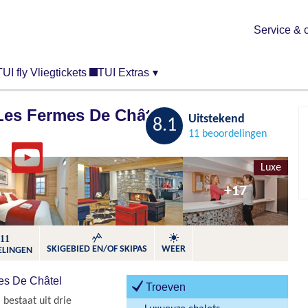
Service & 
TUI fly Vliegtickets
TUI Extras
▾
Les Fermes De Châtel
Bewaren
Uitstekend
8.1
11 beoordelingen
Luxe
+17
11
SKIGEBIED EN/OF SKIPAS
WEER
ELINGEN
es De Châtel
Troeven
bestaat uit drie