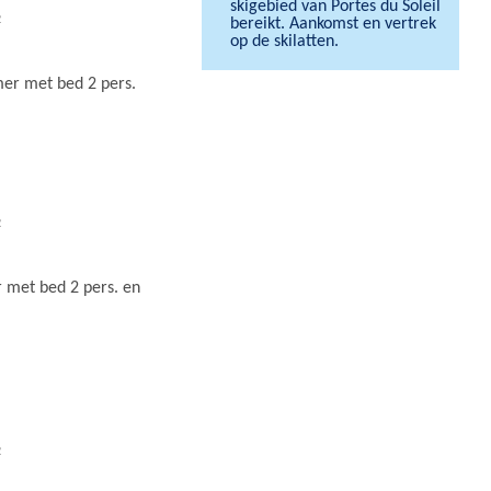
skigebied van Portes du Soleil
2
bereikt. Aankomst en vertrek
op de skilatten.
er met bed 2 pers.
2
 met bed 2 pers. en
2