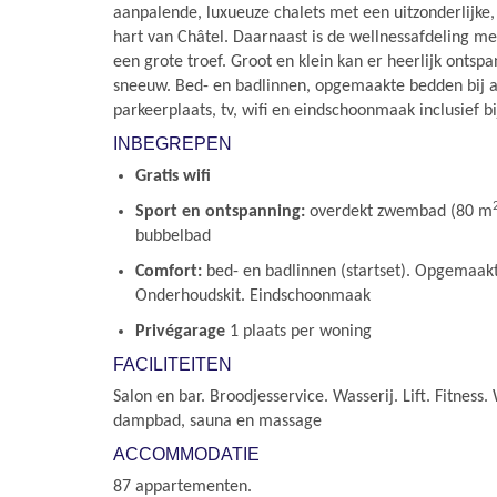
aanpalende, luxueuze chalets met een uitzonderlijke, 
hart van Châtel. Daarnaast is de wellnessafdeling 
een grote troef. Groot en klein kan er heerlijk ontsp
sneeuw. Bed- en badlinnen, opgemaakte bedden bij 
parkeerplaats, tv, wifi en eindschoonmaak inclusief bij
INBEGREPEN
Gratis wifi
Sport en ontspanning:
overdekt zwembad (80 m
bubbelbad
Comfort:
bed- en badlinnen (startset). Opgemaak
Onderhoudskit. Eindschoonmaak
Privégarage
1 plaats per woning
FACILITEITEN
Salon en bar. Broodjesservice. Wasserij. Lift. Fitnes
dampbad, sauna en massage
ACCOMMODATIE
87 appartementen.