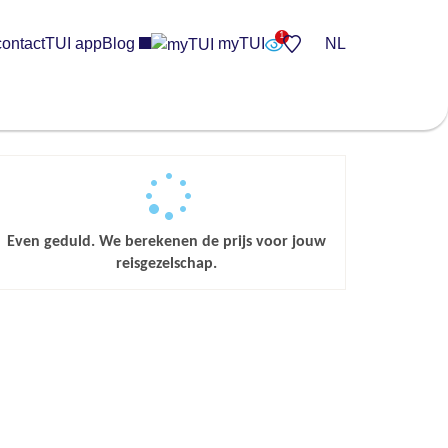
contact
TUI app
Blog
myTUI
NL
Even geduld. We berekenen de prijs voor jouw
reisgezelschap.