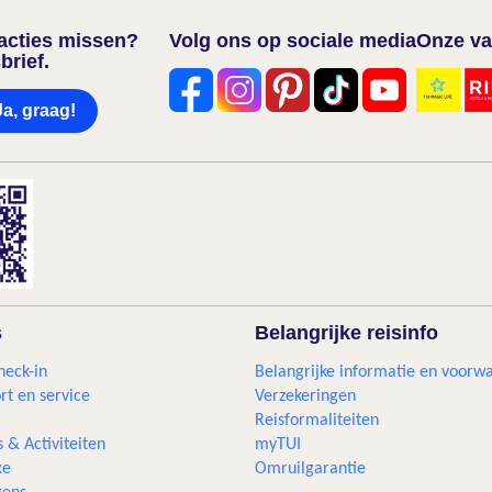
nacties missen?
Volg ons op sociale media
Onze va
brief.
Ja, graag!
s
Belangrijke reisinfo
heck-in
Belangrijke informatie en voorw
rt en service
Verzekeringen
Reisformaliteiten
s & Activiteiten
myTUI
xe
Omruilgarantie