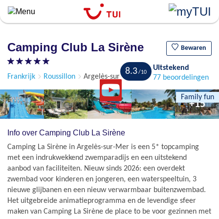
``
Overslaan
en
naar
Camping Club La Sirène
de
Bewaren
algemene
Uitstekend
inhoud
8.3
Frankrijk
Roussillon
Argelès-sur-Mer
77 beoordelingen
gaan
Family fun
+15
Info over Camping Club La Sirène
Camping La Sirène in Argelès-sur-Mer is een 5* topcamping
met een indrukwekkend zwemparadijs en een uitstekend
aanbod van faciliteiten. Nieuw sinds 2026: een overdekt
zwembad voor kinderen en jongeren, een waterspeeltuin, 3
nieuwe glijbanen en een nieuw verwarmbaar buitenzwembad.
Het uitgebreide animatieprogramma en de levendige sfeer
maken van Camping La Sirène de place to be voor gezinnen met