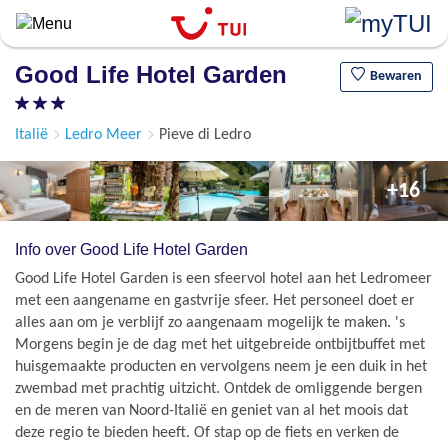
Overslaan
en
naar
Good Life Hotel Garden
de
Bewaren
algemene
inhoud
Italië
Ledro Meer
Pieve di Ledro
gaan
+16
Info over Good Life Hotel Garden
Good Life Hotel Garden is een sfeervol hotel aan het Ledromeer
met een aangename en gastvrije sfeer. Het personeel doet er
alles aan om je verblijf zo aangenaam mogelijk te maken. 's
Morgens begin je de dag met het uitgebreide ontbijtbuffet met
huisgemaakte producten en vervolgens neem je een duik in het
zwembad met prachtig uitzicht. Ontdek de omliggende bergen
en de meren van Noord-Italië en geniet van al het moois dat
deze regio te bieden heeft. Of stap op de fiets en verken de