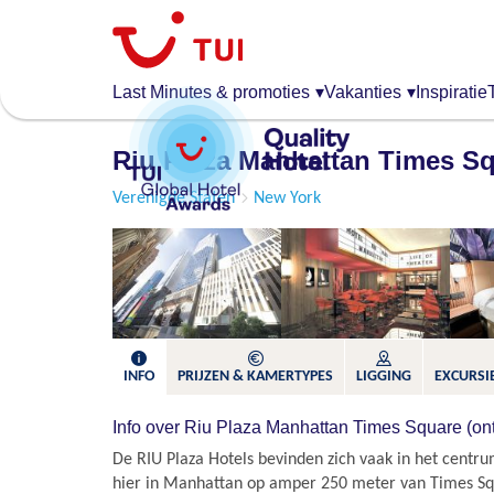
Overslaan
en
naar
de
Last Minutes & promoties
▾
Vakanties
▾
Inspiratie
algemene
inhoud
Riu Plaza Manhattan Times Sq
gaan
Verenigde Staten
New York
INFO
PRIJZEN & KAMERTYPES
LIGGING
EXCURSIE
Info over Riu Plaza Manhattan Times Square (ontb
De RIU Plaza Hotels bevinden zich vaak in het centru
hier in Manhattan op amper 250 meter van Times S