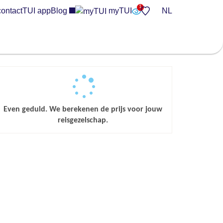
contact
TUI app
Blog
myTUI
NL
Even geduld. We berekenen de prijs voor jouw
reisgezelschap.