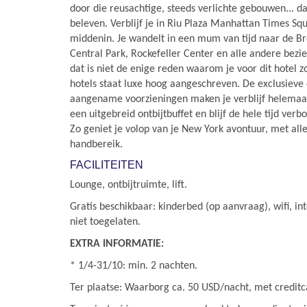
door die reusachtige, steeds verlichte gebouwen... d
beleven. Verblijf je in Riu Plaza Manhattan Times Squ
middenin. Je wandelt in een mum van tijd naar de B
Central Park, Rockefeller Center en alle andere be
dat is niet de enige reden waarom je voor dit hotel zo
hotels staat luxe hoog aangeschreven. De exclusieve 
aangename voorzieningen maken je verblijf helemaal 
een uitgebreid ontbijtbuffet en blijf de hele tijd verbo
Zo geniet je volop van je New York avontuur, met all
handbereik.
FACILITEITEN
Lounge, ontbijtruimte, lift.
Gratis beschikbaar: kinderbed (op aanvraag), wifi, in
niet toegelaten.
EXTRA INFORMATIE:
* 1/4-31/10: min. 2 nachten.
Ter plaatse: Waarborg ca. 50 USD/nacht, met creditc