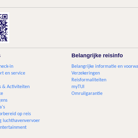
s
Belangrijke reisinfo
heck-in
Belangrijke informatie en voorw
rt en service
Verzekeringen
Reisformaliteiten
s & Activiteiten
myTUI
xe
Omruilgarantie
ens
a's
rbereid op reis
g luchthavenvervoer
 entertainment