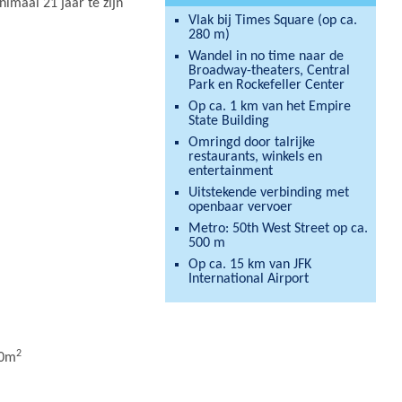
imaal 21 jaar te zijn
Vlak bij Times Square (op ca.
280 m)
Wandel in no time naar de
Broadway-theaters, Central
Park en Rockefeller Center
Op ca. 1 km van het Empire
State Building
Omringd door talrijke
restaurants, winkels en
entertainment
Uitstekende verbinding met
openbaar vervoer
Metro: 50th West Street op ca.
500 m
Op ca. 15 km van JFK
International Airport
2
20m