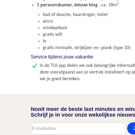
2
1 persoonskamer, deluxe king
, ca. 18m
bad of douche, haardroger, toilet
airco
minikoelkast
gratis wifi
tv
gratis minisafe, strijkijzer en -plank (type 10)
Service tijdens jouw vakantie
In de TUI app delen we ook belangrijke informati
deze voorafgaand aan je vertrek installeert op j
we je goed bereiken.
Nooit meer de beste last minutes en wi
Schrijf je in voor onze wekelijkse nieuws