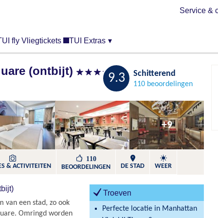
Service & 
TUI fly Vliegtickets
TUI Extras
▾
uare (ontbijt)
sup
Bewaren
Schitterend
9.3
110 beoordelingen
+9
110
S & ACTIVITEITEN
DE STAD
WEER
BEOORDELINGEN
ijt)
Troeven
m van een stad, zo ook
Perfecte locatie in Manhattan
quare. Omringd worden