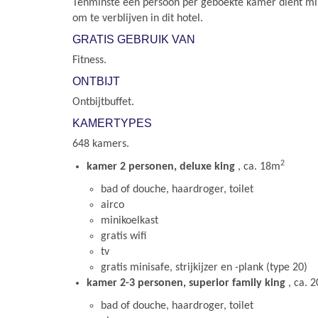
Tenminste één persoon per geboekte kamer dient min
om te verblijven in dit hotel.
GRATIS GEBRUIK VAN
Fitness.
ONTBIJT
Ontbijtbuffet.
KAMERTYPES
648 kamers.
2
kamer 2 personen, deluxe king
, ca. 18m
bad of douche, haardroger, toilet
airco
minikoelkast
gratis wifi
tv
gratis minisafe, strijkijzer en -plank (type 20)
kamer 2-3 personen, superior family king
, ca. 
bad of douche, haardroger, toilet