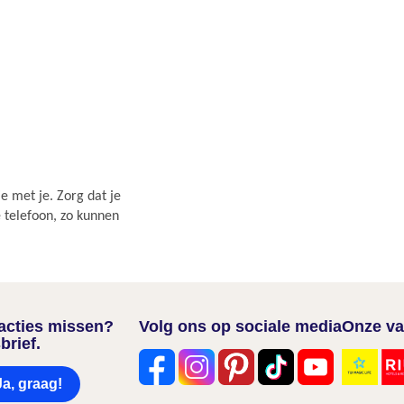
e met je. Zorg dat je
e telefoon, zo kunnen
nacties missen?
Volg ons op sociale media
Onze va
brief.
Ja, graag!