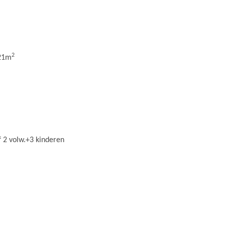
2
 21m
f 2 volw.+3 kinderen