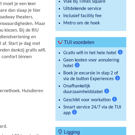
Vlak bij Times Square
at moet je een keer
Uitstekende service
are dan slaap je hier
Inclusief facility fee
roadway theaters,
Metro om de hoek
zienswaardigheden. Maar
u kiezen. Bij de RIU
dienstverlening en
TUI voordelen
af. Start je dag met
nden dankzij gratis wifi.
Gratis wifi in het hele hotel
e comfort binnen
Meer
Geen kosten voor annulering
informat
hotel
Meer
Boek je excursie in stap 2 of
informatie
via de button Experiences
Meer
Onafhankelijk
informatie
ternethoek. Huisdieren
duurzaamheidslabel
Meer
Geschikt voor workation
informatie
Meer
Smart service 24/7 via de TUI
informatie
app
Meer
informatie
ard.
Ligging