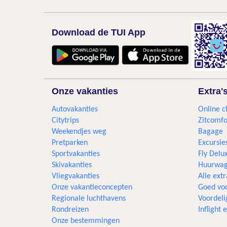
Download de TUI App
Onze vakanties
Extra'
Autovakanties
Online c
Citytrips
Zitcomfo
Weekendjes weg
Bagage
Pretparken
Excursie
Sportvakanties
Fly Delu
Skivakanties
Huurwag
Vliegvakanties
Alle extr
Onze vakantieconcepten
Goed voo
Regionale luchthavens
Voordeli
Rondreizen
Inflight
Onze bestemmingen