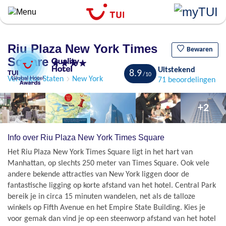
``
Overslaan
en
naar
Riu Plaza New York Times
de
Bewaren
Square
algemene
Uitstekend
inhoud
8.9
Verenigde Staten
New York
71 beoordelingen
gaan
+2
Info over Riu Plaza New York Times Square
Het Riu Plaza New York Times Square ligt in het hart van
Manhattan, op slechts 250 meter van Times Square. Ook vele
andere bekende attracties van New York liggen door de
fantastische ligging op korte afstand van het hotel. Central Park
bereik je in circa 15 minuten wandelen, net als de talloze
winkels op Fifth Avenue en het Empire State Building. Kies je
voor gemak dan vind je op een steenworp afstand van het hotel