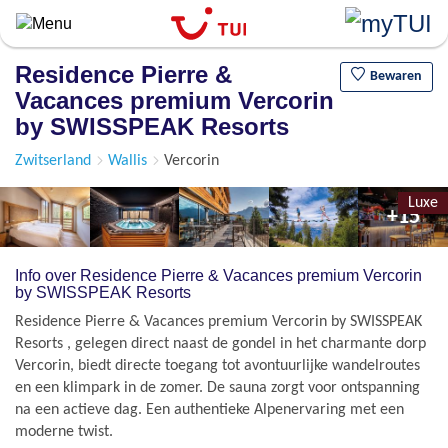
Overslaan
en
naar
Residence Pierre &
de
Bewaren
Vacances premium Vercorin
algemene
inhoud
by SWISSPEAK Resorts
gaan
Zwitserland
Wallis
Vercorin
Luxe
+15
Info over Residence Pierre & Vacances premium Vercorin
by SWISSPEAK Resorts
Residence Pierre & Vacances premium Vercorin by SWISSPEAK
Resorts , gelegen direct naast de gondel in het charmante dorp
Vercorin, biedt directe toegang tot avontuurlijke wandelroutes
en een klimpark in de zomer. De sauna zorgt voor ontspanning
na een actieve dag. Een authentieke Alpenervaring met een
moderne twist.