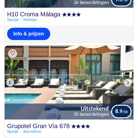
36 beoordelingen
Schitterend
H10 Croma Málaga
9.5
36 beoordelingen
Spanje
Malaga
Info & prijzen
Uitstekend
8.9
30 beoordelingen
Uitstekend
Grupotel Gran Vía 678
8.9
30 beoordelingen
Spanje
Barcelona