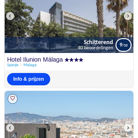
Schitterend
9
40 beoordelingen
Schitterend
Hotel Ilunion Málaga
9
40 beoordelingen
Spanje
Malaga
Info & prijzen