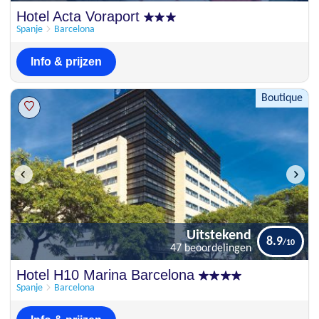
Schitterend
Hotel Acta Voraport
9.2
49 beoordelingen
Spanje
Barcelona
Info & prijzen
Boutique
Uitstekend
8.9
47 beoordelingen
Uitstekend
Hotel H10 Marina Barcelona
8.9
47 beoordelingen
Spanje
Barcelona