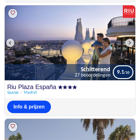
Schitterend
9.1
27 beoordelingen
Schitterend
Riu Plaza España
9.1
27 beoordelingen
Spanje
Madrid
Info & prijzen