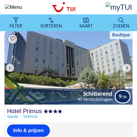
Overslaan
en
naar
de
FILTER
SORTEREN
KAART
ZOEKEN
algemene
Boutique
inhoud
gaan
Schitterend
9
40 beoordelingen
Schitterend
Hotel Primus
9
40 beoordelingen
Spanje
Valencia
Info & prijzen