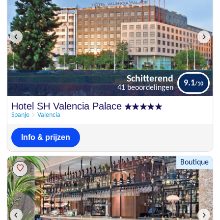
Schitterend
9.1
41 beoordelingen
Schitterend
Hotel SH Valencia Palace
9.1
41 beoordelingen
Spanje
Valencia
Info & prijzen
Boutique