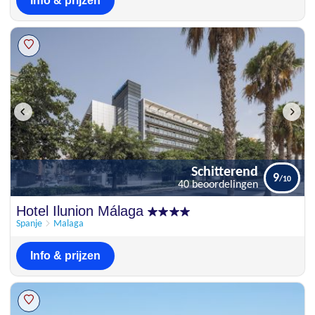
Info & prijzen
Schitterend
9
40 beoordelingen
Schitterend
Hotel Ilunion Málaga
9
40 beoordelingen
Spanje
Malaga
Info & prijzen