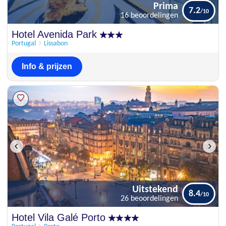
Prima
7.2
16 beoordelingen
Prima
Hotel Avenida Park
7.2
16 beoordelingen
Portugal
Lissabon
Info & prijzen
Uitstekend
8.4
26 beoordelingen
Uitstekend
Hotel Vila Galé Porto
8.4
26 beoordelingen