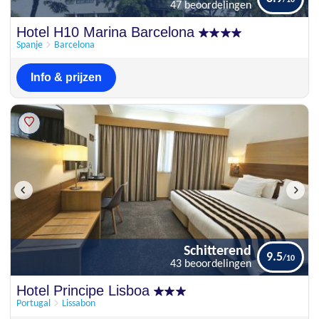
47 beoordelingen
Uitstekend
Hotel H10 Marina Barcelona
8.9
47 beoordelingen
Spanje
Barcelona
Info & prijzen
Schitterend
9.5
43 beoordelingen
Schitterend
Hotel Principe Lisboa
9.5
43 beoordelingen
Portugal
Lissabon