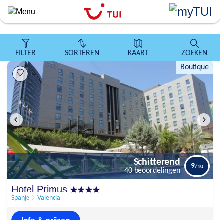
``
Overslaan
en
naar
de
FILTER
SORTEREN
KAART
ZOEKEN
algemene
Boutique
inhoud
gaan
Schitterend
9
40 beoordelingen
Schitterend
Hotel Primus
9
40 beoordelingen
Spanje
Valencia