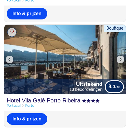
Portugal
Porto
Info & prijzen
Boutique
Uitstekend
8.3
13 beoordelingen
Uitstekend
Hotel Vila Galé Porto Ribeira
8.3
13 beoordelingen
Portugal
Porto
Info & prijzen