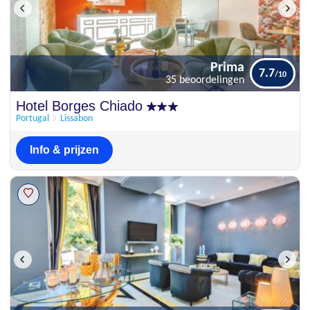
Prima
7.7
35 beoordelingen
Prima
Hotel Borges Chiado
7.7
35 beoordelingen
Portugal
Lissabon
Info & prijzen