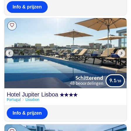
Info & prijzen
Schitterend
9.1
48 beoordelingen
Schitterend
Hotel Jupiter Lisboa
9.1
48 beoordelingen
Portugal
Lissabon
Info & prijzen