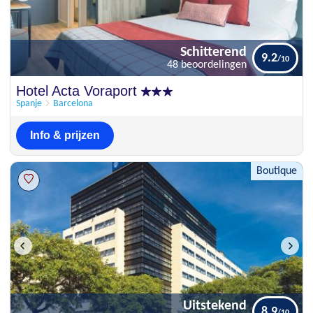
Schitterend
9.2
48 beoordelingen
Schitterend
Hotel Acta Voraport
9.2
48 beoordelingen
Spanje
Barcelona
Info & prijzen
Boutique
Uitstekend
8.9