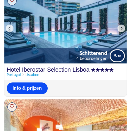
Schitterend
9
4 beoordelingen
Schitterend
Hotel Iberostar Selection Lisboa
9
4 beoordelingen
Portugal
Lissabon
Info & prijzen