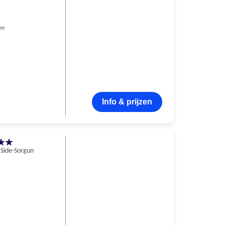
en
Info & prijzen
Side-Sorgun