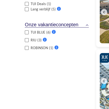
TUI Deals (1)
Lang verblijf (5)
Meer
informatie
Onze vakantieconcepten
TUI BLUE (6)
Meer
RIU (3)
informatie
Meer
ROBINSON (1)
informatie
Meer
informatie