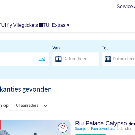
Service 
TUI fly Vliegtickets
TUI Extras
▾
Van
Tot
Lijst
kanties gevonden
n op
Riu Palace Calypso
Spanje
Fuerteventura
Jandia