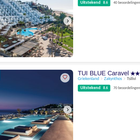
Uitstekend
8.6
40 beoordelingen
Uitstekend
8.6
40 beoordelingen
TUI BLUE Caravel
Griekenland
Zakynthos
Tsilivi
Uitstekend
8.6
70 beoordelingen