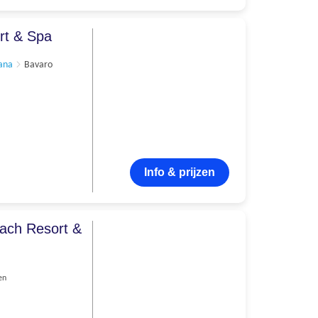
rt & Spa
ana
Bavaro
Info & prijzen
ach Resort &
en