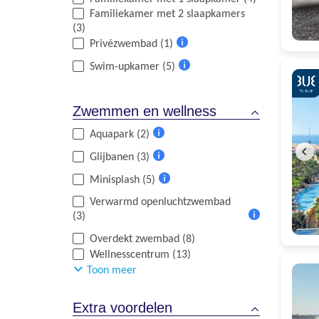
Familiekamer met 2 slaapkamers
(3)
Privézwembad (1)
Meer
Swim-upkamer (5)
informatie
Meer
informatie
Zwemmen en wellness
Aquapark (2)
Meer
Glijbanen (3)
informatie
Meer
Minisplash (5)
informatie
Meer
Verwarmd openluchtzwembad
informatie
(3)
Meer
Overdekt zwembad (8)
informatie
Wellnesscentrum (13)
Toon meer
Extra voordelen