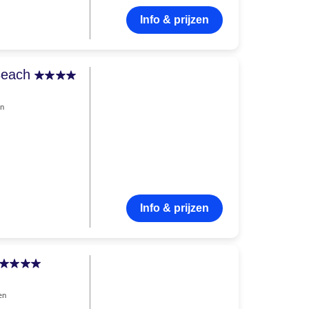
Info & prijzen
 Beach
en
Info & prijzen
en