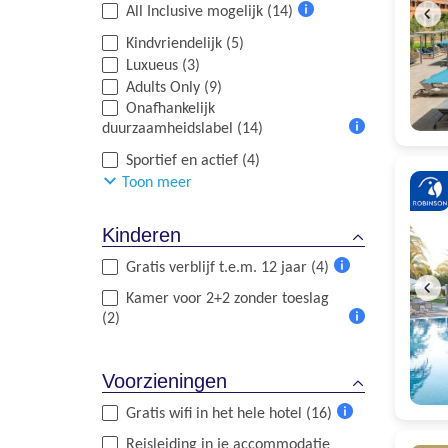
All Inclusive mogelijk (14)
Meer
Kindvriendelijk (5)
informatie
Luxueus (3)
Adults Only (9)
Onafhankelijk
duurzaamheidslabel (14)
Meer
Sportief en actief (4)
informatie
Toon meer
Kinderen
Gratis verblijf t.e.m. 12 jaar (4)
Meer
Kamer voor 2+2 zonder toeslag
informatie
(2)
Meer
informatie
Voorzieningen
Gratis wifi in het hele hotel (16)
Meer
Reisleiding in je accommodatie