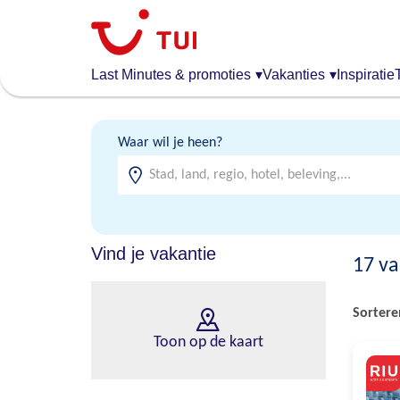
Overslaan
en
naar
de
Last Minutes & promoties
▾
Vakanties
▾
Inspiratie
algemene
inhoud
gaan
Waar wil je heen?
Vind je vakantie
17
va
Sortere
Toon op de kaart