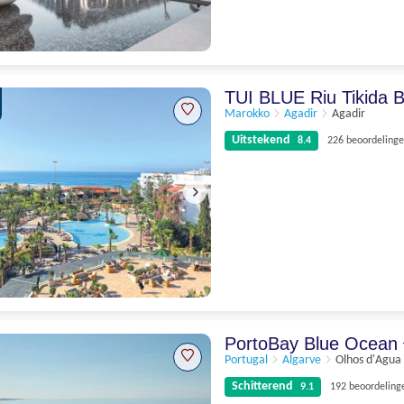
Schitterend
9
96 beoordelingen
TUI BLUE Riu Tikida
Marokko
Agadir
Agadir
Uitstekend
8.4
226 beoordeling
Uitstekend
8.4
226 beoordelingen
PortoBay Blue Ocean
Portugal
Algarve
Olhos d'Agua
Schitterend
9.1
192 beoordeling