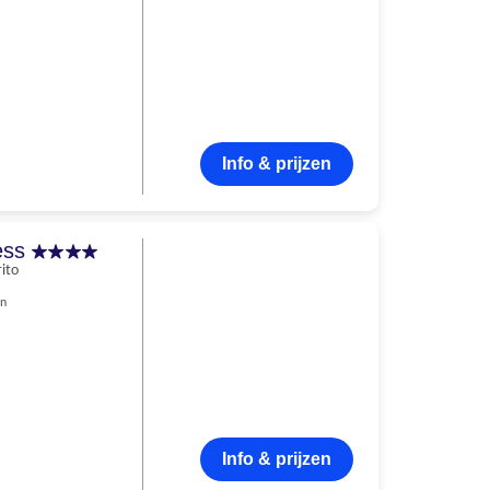
Info & prijzen
ess
rito
en
Info & prijzen