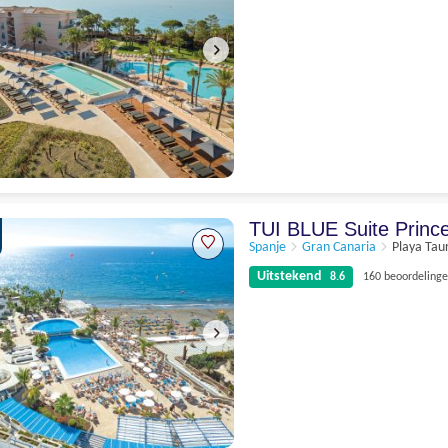
Schitterend
9.1
192 beoordelingen
TUI BLUE Suite Princ
Spanje
Gran Canaria
Playa Tau
Uitstekend
8.6
160 beoordeling