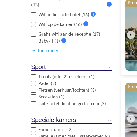
informatie
Pre
(13)
Meer
Wifi in het hele hotel (16)
informatie
Meer
Wifi op de kamer (16)
informatie
Meer
Gratis wifi aan de receptie (17)
informatie
Babykit (1)
Meer
Toon meer
informatie
Sport
Tennis (min. 3 terreinen) (1)
Padel (2)
Pre
Fietsen (verhuur/tochten) (3)
Snorkelen (1)
Golf: hotel dicht bij golfterrein (3)
Speciale kamers
Familiekamer (2)
Familiekamer met 1 slaapkamer (4)