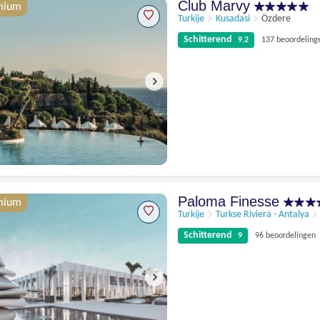
Club Marvy
mium
Turkije
Kusadasi
Özdere
Schitterend
9.2
137 beoordeling
Schitterend
9.2
137 beoordelingen
Paloma Finesse
mium
Turkije
Turkse Riviera - Antalya
Schitterend
9
96 beoordelingen