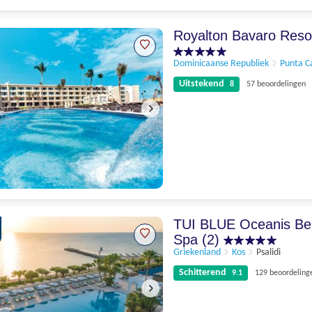
Uitstekend
8.6
160 beoordelingen
Royalton Bavaro Reso
Dominicaanse Republiek
Punta C
Uitstekend
8
57 beoordelingen
Uitstekend
8
57 beoordelingen
TUI BLUE Oceanis Be
Spa (2)
Griekenland
Kos
Psalidi
Schitterend
9.1
129 beoordeling