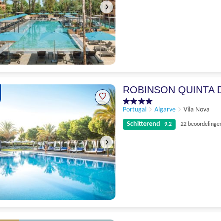
Uitstekend
8.6
173 beoordelingen
ROBINSON QUINTA D
Portugal
Algarve
Vila Nova
Schitterend
9.2
22 beoordelinge
Schitterend
9.2
22 beoordelingen