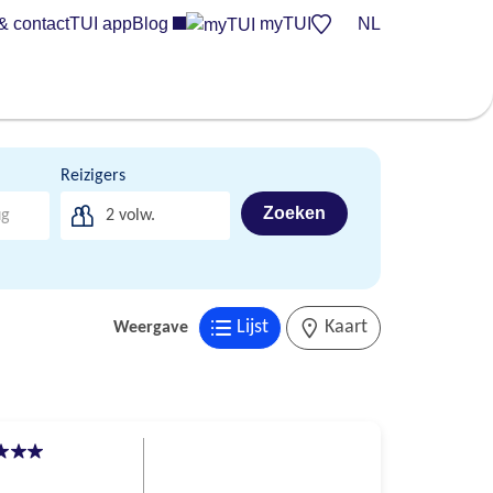
& contact
TUI app
Blog
myTUI
NL
Reizigers
Zoeken
2
volw.
Lijst
Kaart
Weergave