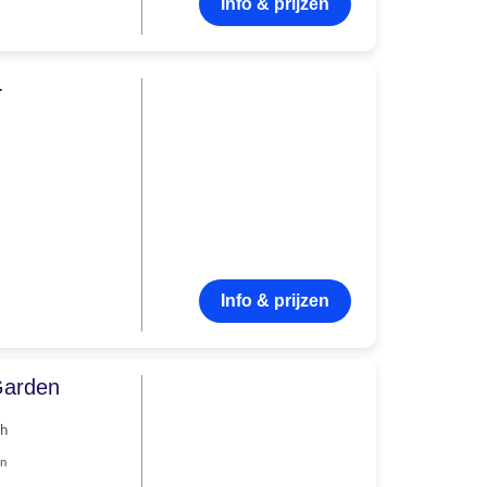
Info & prijzen
Info & prijzen
Garden
ch
en