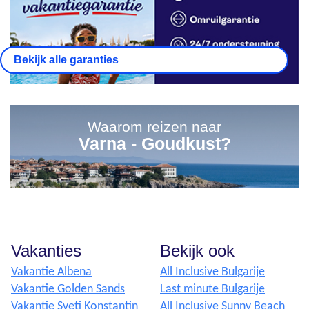
Bekijk alle garanties
Waarom reizen naar
Varna - Goudkust?
Vakanties
Bekijk ook
Vakantie Albena
All Inclusive Bulgarije
Vakantie Golden Sands
Last minute Bulgarije
Vakantie Sveti Konstantin
All Inclusive Sunny Beach