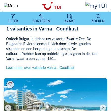
Overslaan
en
naar
de
FILTER
SORTEREN
KAART
ZOEKEN
algemene
1 vakanties in Varna - Goudkust
inhoud
gaan
Ontdek Bulgarije tijdens uw vakantie Zwarte Zee. De
Bulgaarse Rivièra kenmerkt zich door brede, gouden
stranden en een bergachtige landschap. De
cultuurliefhebber kan op ontdekkingsreis gaan in de stad
Varna waar u een van de 150...
Lees meer over vakantie Varna - Goudkust