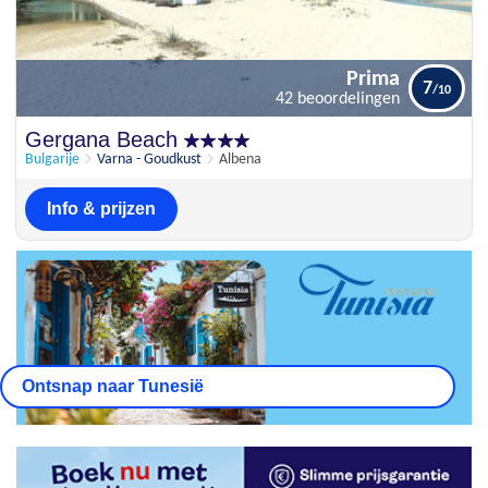
Prima
7
42 beoordelingen
Prima
Gergana Beach
7
42 beoordelingen
Bulgarije
Varna - Goudkust
Albena
Info & prijzen
Ontsnap naar Tunesië