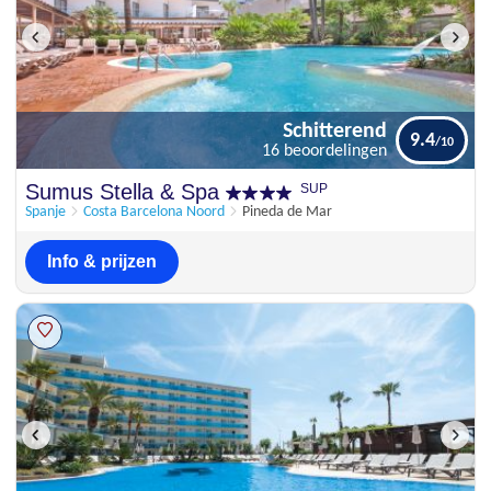
Schitterend
9.4
16 beoordelingen
Schitterend
Sumus Stella & Spa
SUP
9.4
16 beoordelingen
Spanje
Costa Barcelona Noord
Pineda de Mar
Info & prijzen