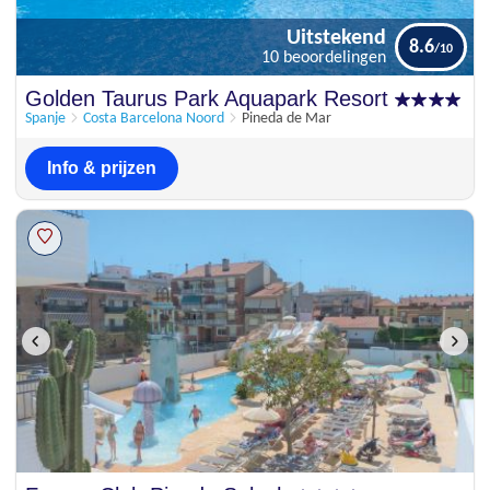
Uitstekend
8.6
10 beoordelingen
Uitstekend
Golden Taurus Park Aquapark Resort
8.6
10 beoordelingen
Spanje
Costa Barcelona Noord
Pineda de Mar
Info & prijzen