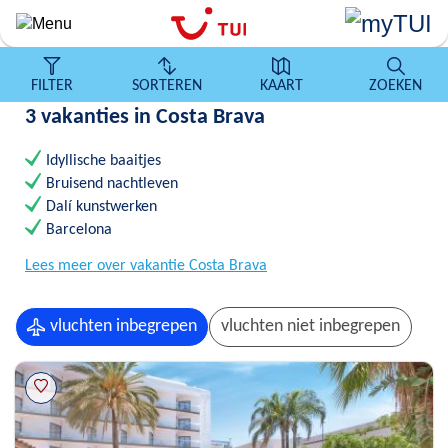
Overslaan
en
naar
de
FILTER
SORTEREN
KAART
ZOEKEN
algemene
3 vakanties in Costa Brava
inhoud
gaan
Idyllische baaitjes
Bruisend nachtleven
Dalí kunstwerken
Barcelona
Lees meer over vakantie Costa Brava
vluchten inbegrepen
vluchten niet inbegrepen