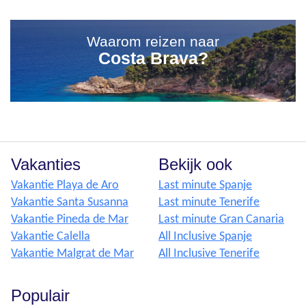
Waarom reizen naar
Costa Brava?
Vakanties
Bekijk ook
Vakantie Playa de Aro
Last minute Spanje
Vakantie Santa Susanna
Last minute Tenerife
Vakantie Pineda de Mar
Last minute Gran Canaria
Vakantie Calella
All Inclusive Spanje
Vakantie Malgrat de Mar
All Inclusive Tenerife
Populair