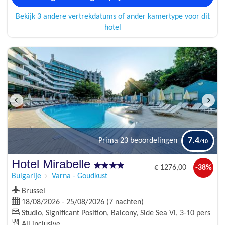
Bekijk 3 andere vertrekdatums of ander kamertype voor dit
hotel
7.4
Prima
23 beoordelingen
Hotel Mirabelle
€
1276
,00
-38%
Bulgarije
Varna - Goudkust
Brussel
18/08/2026 - 25/08/2026 (7 nachten)
Studio, Significant Position, Balcony, Side Sea Vi, 3-10 pers
All inclusive