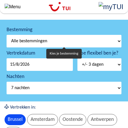
``
Overslaan
en
naar
de
Bestemming
algemene
inhoud
gaan
Vertrekdatum
Hoe flexibel ben je?
Kies je bestemming
Nachten
Vertrekken in:
Brussel
Amsterdam
Oostende
Antwerpen