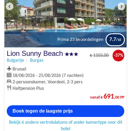
7.7
Prima
23 beoordelingen
Lion Sunny Beach
€
1103
,00
-37%
Bulgarije
Burgas
Brussel
18/08/2026 - 25/08/2026 (7 nachten)
2-persoonskamer, Voordeel, 2-3 pers
Halfpension Plus
691
vanaf €
,00 PP
Boek tegen de laagste prijs
Bekijk 6 andere vertrekdatums of ander kamertype voor dit
hotel