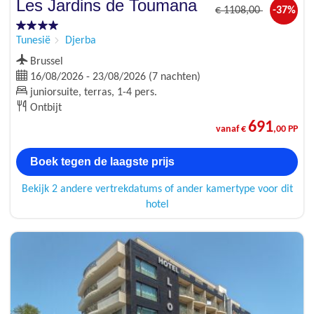
Les Jardins de Toumana
€
1108
,00
-37%
Tunesië
Djerba
Brussel
16/08/2026 - 23/08/2026 (7 nachten)
juniorsuite, terras, 1-4 pers.
Ontbijt
691
vanaf €
,00 PP
Boek tegen de laagste prijs
Bekijk 2 andere vertrekdatums of ander kamertype voor dit
hotel