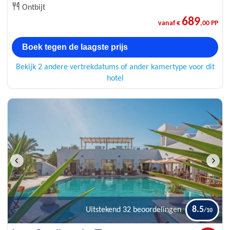
Ontbijt
689
vanaf €
,00 PP
Boek tegen de laagste prijs
Bekijk 2 andere vertrekdatums of ander kamertype voor dit
hotel
8.5
Uitstekend
32 beoordelingen