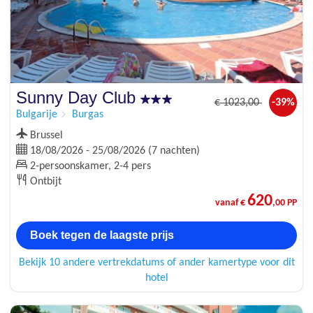
Sunny Day Club
€
1023
,00
-39%
Bulgarije
Burgas
Brussel
18/08/2026 - 25/08/2026 (7 nachten)
2-persoonskamer, 2-4 pers
Ontbijt
620
vanaf €
,00 PP
Boek tegen de laagste prijs
Bekijk 10 andere vertrekdatums of ander kamertype voor dit
hotel