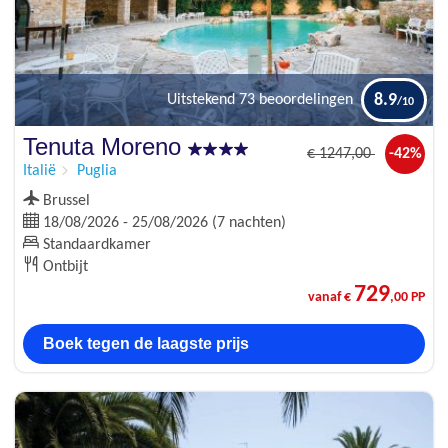
8.9
Uitstekend
73 beoordelingen
Tenuta Moreno
€
1247
,00
-42%
Italië
Puglia
Brussel
18/08/2026 - 25/08/2026 (7 nachten)
Standaardkamer
Ontbijt
729
vanaf €
,00 PP
Boek tegen de laagste prijs