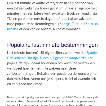
Een last minute vakantie valt typisch in een periode van
een tot zes weken na boekingsdatum, maar er zijn ook last
minutes met een latere vertrekdatum. Boek eenvoudig via
TUI en ga binnen enkele dagen (of later) al op vakantie
naar populaire bestemmingen als
Spanje
,
Turkije
,
Marokko
,
Kroatië
of één van de andere 40 bestemmingen.
Populaire last minute bestemmingen
Last minute boeken? Uit eigen cijfers weten we dat
Spanje
,
Griekenland
,
Turkije
,
Tunesië
,
Egypte
en
Kaapverdië
het
populairst zijn. Ideaal bovendien om kortbij te vertrekken,
want veel hoef je niet in te pakken naar deze
zonbestemmingen. Behalve een goede portie zonnecreme
dan misschien. Neem ook je slippers, bikini of zwembroek
en een goed boek mee.
Deze prijzen zijn geldig voor nieuwe boekingen op
8/08/2026
(en tot zolang de
voorraad strekt). De vermelde Last Minutes/Promoties zijn per persoon voor
een verblijf in een standaard kamer (op basis van dubbele bezetting), tenzij