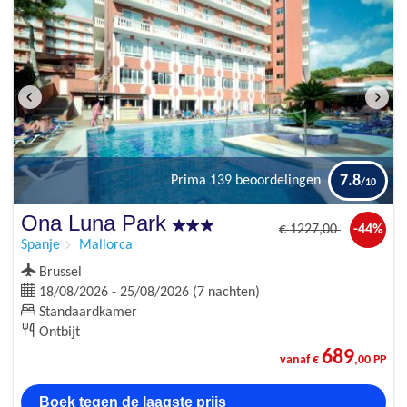
7.8
Prima
139 beoordelingen
Ona Luna Park
€
1227
,00
-44%
Spanje
Mallorca
Brussel
18/08/2026 - 25/08/2026 (7 nachten)
Standaardkamer
Ontbijt
689
vanaf €
,00 PP
Boek tegen de laagste prijs