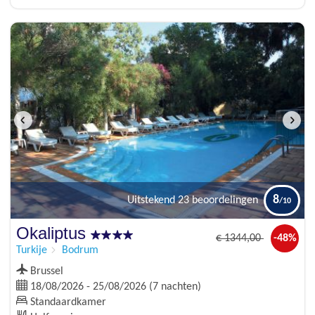
8
Uitstekend
23 beoordelingen
Okaliptus
€
1344
,00
-48%
Turkije
Bodrum
Brussel
18/08/2026 - 25/08/2026 (7 nachten)
Standaardkamer