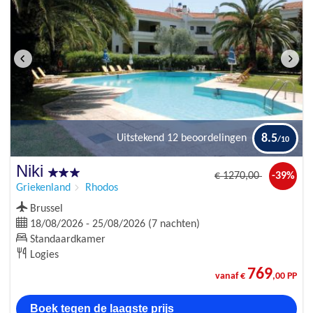
8.5
Uitstekend
12 beoordelingen
Niki
€
1270
,00
-39%
Griekenland
Rhodos
Brussel
18/08/2026 - 25/08/2026 (7 nachten)
Standaardkamer
Logies
769
vanaf €
,00 PP
Boek tegen de laagste prijs