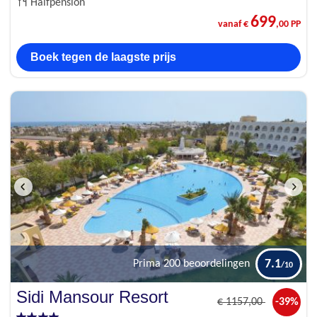
Halfpension
699
vanaf €
,00 PP
Boek tegen de laagste prijs
7.1
Prima
200 beoordelingen
Sidi Mansour Resort
€
1157
,00
-39%