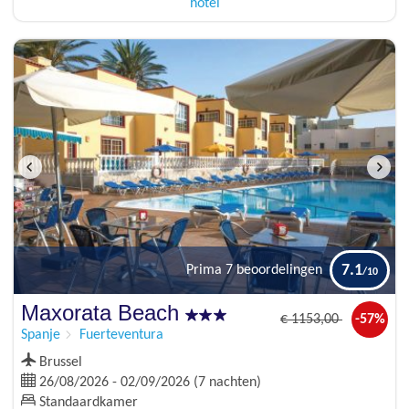
hotel
7.1
Prima
7 beoordelingen
Maxorata Beach
€
1153
,00
-57%
Spanje
Fuerteventura
Brussel
26/08/2026 - 02/09/2026 (7 nachten)
Standaardkamer