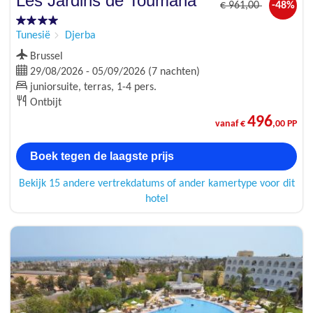
Les Jardins de Toumana
€
961
,00
-48%
Tunesië
Djerba
Brussel
29/08/2026 - 05/09/2026 (7 nachten)
juniorsuite, terras, 1-4 pers.
Ontbijt
496
vanaf €
,00 PP
Boek tegen de laagste prijs
Bekijk 15 andere vertrekdatums of ander kamertype voor dit
hotel