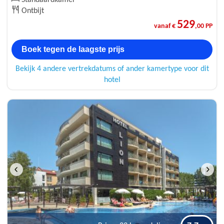
Standaardkamer
Ontbijt
529
vanaf €
,00 PP
Boek tegen de laagste prijs
Bekijk 4 andere vertrekdatums of ander kamertype voor dit
hotel