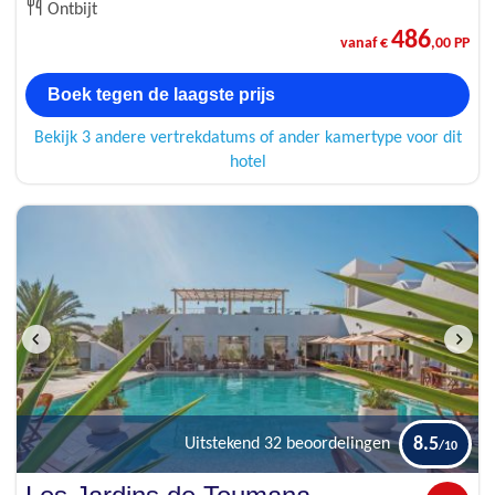
Ontbijt
486
vanaf €
,00 PP
Boek tegen de laagste prijs
Bekijk 3 andere vertrekdatums of ander kamertype voor dit
hotel
8.5
Uitstekend
32 beoordelingen