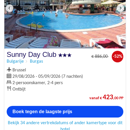
Sunny Day Club
€
886
,00
-52%
Bulgarije
Burgas
Brussel
29/08/2026 - 05/09/2026 (7 nachten)
2-persoonskamer, 2-4 pers
Ontbijt
423
vanaf €
,00 PP
Boek tegen de laagste prijs
Bekijk 34 andere vertrekdatums of ander kamertype voor dit
hotel