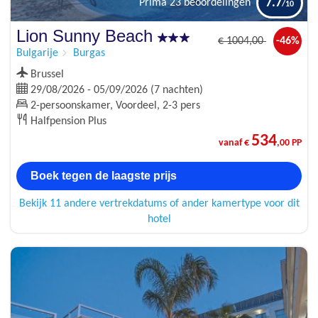
7.7
Prima
23 beoordelingen
Lion Sunny Beach
€
1004
,00
-46%
Bulgarije
Burgas
Brussel
29/08/2026 - 05/09/2026 (7 nachten)
2-persoonskamer, Voordeel, 2-3 pers
Halfpension Plus
534
vanaf €
,00 PP
Boek tegen de laagste prijs
Bekijk 11 andere vertrekdatums of ander kamertype voor dit
hotel