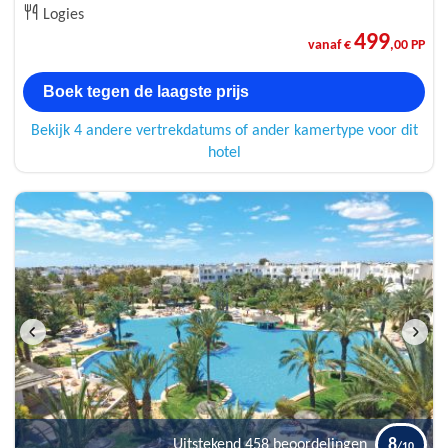
Logies
499
vanaf €
,00 PP
Boek tegen de laagste prijs
Bekijk 4 andere vertrekdatums of ander kamertype voor dit
hotel
8
Uitstekend
458 beoordelingen