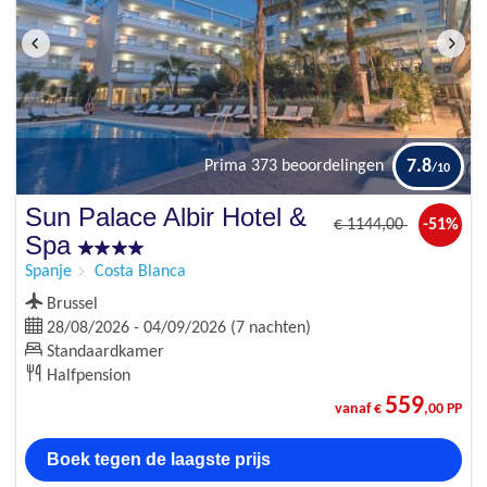
7.8
Prima
373 beoordelingen
Sun Palace Albir Hotel &
€
1144
,00
-51%
Spa
Spanje
Costa Blanca
Brussel
28/08/2026 - 04/09/2026 (7 nachten)
Standaardkamer
Halfpension
559
vanaf €
,00 PP
Boek tegen de laagste prijs