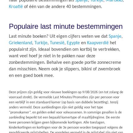
naar populaire bestemmingen als
Spanje
,
Turkije
,
Marokko
,
Kroatië
of één van de andere 40 bestemmingen.
Populaire last minute bestemmingen
Last minute boeken? Uit eigen cijfers weten we dat
Spanje
,
Griekenland
,
Turkije
,
Tunesië
,
Egypte
en
Kaapverdië
het
populairst zijn. Ideaal bovendien om kortbij te vertrekken,
want veel hoef je niet in te pakken naar deze
zonbestemmingen. Behalve een goede portie zonnecreme
dan misschien. Neem ook je slippers, bikini of zwembroek
en een goed boek mee.
Deze prijzen zijn geldig voor nieuwe boekingen op
9/08/2026
(en tot zolang de
voorraad strekt). De vermelde Last Minutes/Promoties zijn per persoon voor
een verblijf in een standaard kamer (op basis van dubbele bezetting), tenzij
anders vermeld. Deze aanbiedingen zijn niet geldig voor het type
“promokamer”, en gelden enkel voor volwassenen. In sommige gevallen is de
aanbieding beperkt tot een bepaald kamertype of maaltijdregime. De eerste
twee personen krijgen geen bijkomende kortingen. Alle toeslagen,
kinderkortingen en kortingen voor de 3e persoon worden toegepast volgens de
gepubliceerde prijstabellen. De voordelen vermeld in de prijstabel zijn niet van