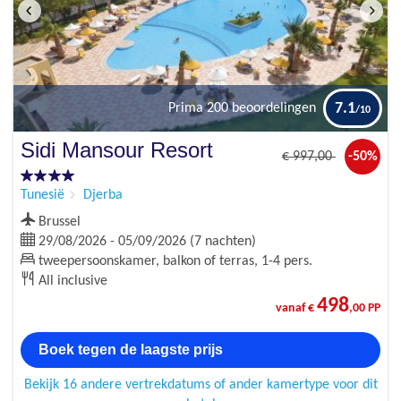
7.1
Prima
200 beoordelingen
Sidi Mansour Resort
€
997
,00
-50%
Tunesië
Djerba
Brussel
29/08/2026 - 05/09/2026 (7 nachten)
tweepersoonskamer, balkon of terras, 1-4 pers.
All inclusive
498
vanaf €
,00 PP
Boek tegen de laagste prijs
Bekijk 16 andere vertrekdatums of ander kamertype voor dit