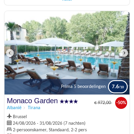
7.6
Prima
5 beoordelingen
Monaco Garden
€
972
,00
-50%
Albanië
Tirana
Brussel
24/08/2026 - 31/08/2026 (7 nachten)
2-persoonskamer, Standaard, 2-2 pers