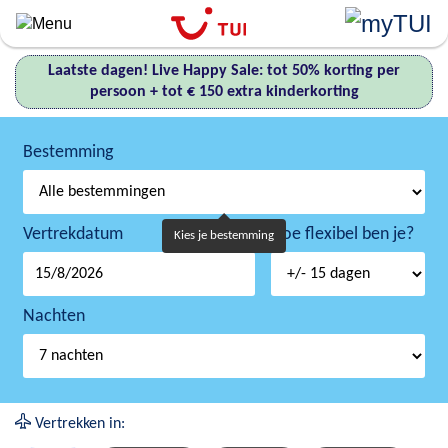
Overslaan
en
naar
Laatste dagen! Live Happy Sale: tot 50% korting per
de
persoon + tot € 150 extra kinderkorting
algemene
inhoud
gaan
Bestemming
Vertrekdatum
Hoe flexibel ben je?
Kies je bestemming
Nachten
Vertrekken in: