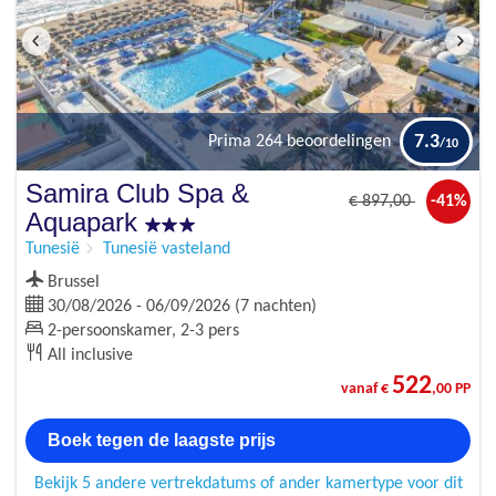
7.3
Prima
264 beoordelingen
Samira Club Spa &
€
897
,00
-41%
Aquapark
Tunesië
Tunesië vasteland
Brussel
30/08/2026 - 06/09/2026 (7 nachten)
2-persoonskamer, 2-3 pers
All inclusive
522
vanaf €
,00 PP
Boek tegen de laagste prijs
Bekijk 5 andere vertrekdatums of ander kamertype voor dit