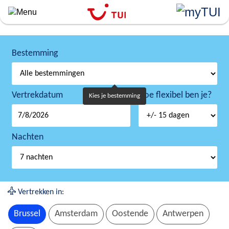
``
Overslaan
en
naar
de
Bestemming
algemene
inhoud
gaan
Vertrekdatum
Hoe flexibel ben je?
Kies je bestemming
Nachten
Vertrekken in:
Brussel
Amsterdam
Oostende
Antwerpen