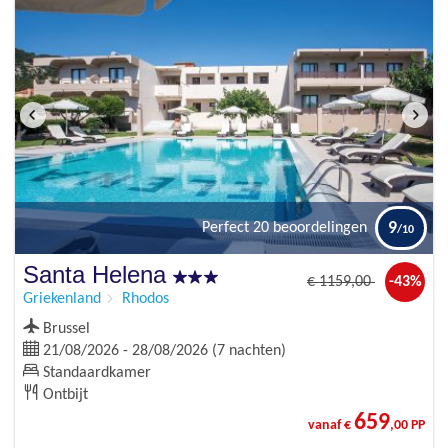
9
Perfect
20 beoordelingen
Santa Helena
€
1159
,00
-43%
Griekenland
Rhodos
Brussel
21/08/2026 - 28/08/2026 (7 nachten)
Standaardkamer
Ontbijt
659
vanaf €
,00 PP