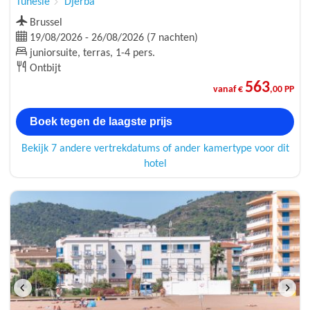
Tunesië
Djerba
Brussel
19/08/2026 - 26/08/2026 (7 nachten)
juniorsuite, terras, 1-4 pers.
Ontbijt
563
vanaf €
,00 PP
Boek tegen de laagste prijs
Bekijk 7 andere vertrekdatums of ander kamertype voor dit
hotel