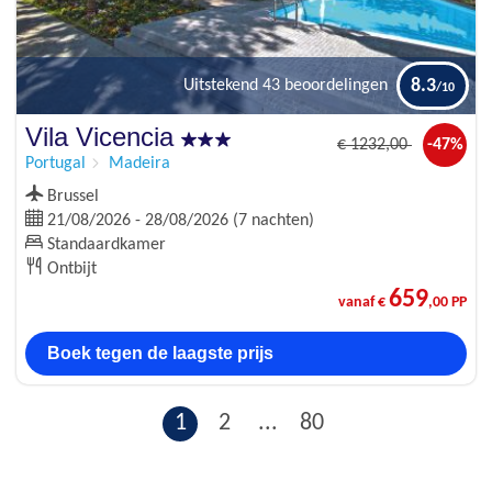
8.3
Uitstekend
43 beoordelingen
Vila Vicencia
€
1232
,00
-47%
Portugal
Madeira
Brussel
21/08/2026 - 28/08/2026 (7 nachten)
Standaardkamer
Ontbijt
659
vanaf €
,00 PP
Boek tegen de laagste prijs
1
2
...
80