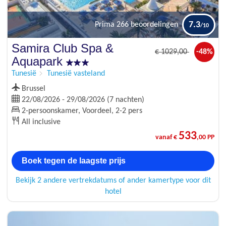
7.3
Prima
266 beoordelingen
Samira Club Spa &
€
1029
,00
-48%
Aquapark
Tunesië
Tunesië vasteland
Brussel
22/08/2026 - 29/08/2026 (7 nachten)
2-persoonskamer, Voordeel, 2-2 pers
All inclusive
533
vanaf €
,00 PP
Boek tegen de laagste prijs
Bekijk 2 andere vertrekdatums of ander kamertype voor dit
hotel