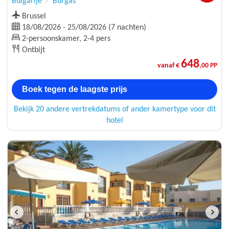
Bulgarije
Burgas
Brussel
18/08/2026 - 25/08/2026 (7 nachten)
2-persoonskamer, 2-4 pers
Ontbijt
648
vanaf €
,00 PP
Boek tegen de laagste prijs
Bekijk 20 andere vertrekdatums of ander kamertype voor dit
hotel