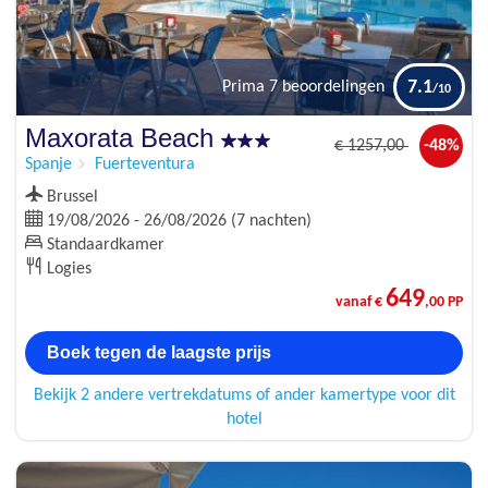
7.1
Prima
7 beoordelingen
Maxorata Beach
€
1257
,00
-48%
Spanje
Fuerteventura
Brussel
19/08/2026 - 26/08/2026 (7 nachten)
Standaardkamer
Logies
649
vanaf €
,00 PP
Boek tegen de laagste prijs
Bekijk 2 andere vertrekdatums of ander kamertype voor dit
hotel