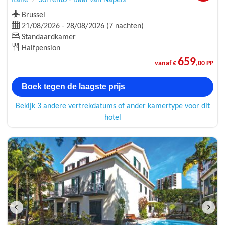
Italië
Sorrento - Baai van Napels
Brussel
21/08/2026 - 28/08/2026 (7 nachten)
Standaardkamer
Halfpension
659
vanaf €
,00 PP
Boek tegen de laagste prijs
Bekijk 3 andere vertrekdatums of ander kamertype voor dit
hotel