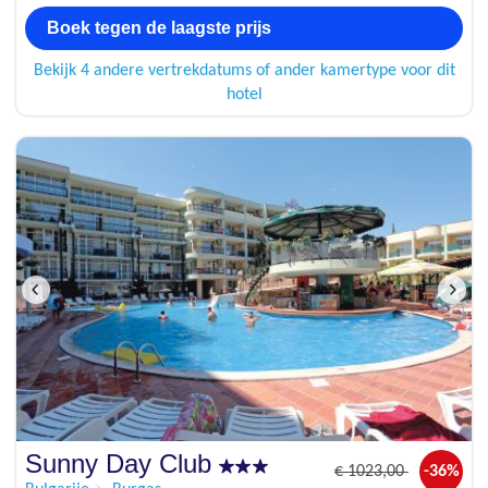
Boek tegen de laagste prijs
Bekijk 4 andere vertrekdatums of ander kamertype voor dit
hotel
Sunny Day Club
€
1023
,00
-36%