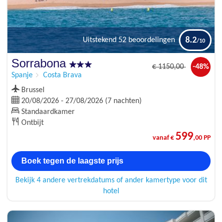
8.2
Uitstekend
52 beoordelingen
Sorrabona
€
1150
,00
-48%
Spanje
Costa Brava
Brussel
20/08/2026 - 27/08/2026 (7 nachten)
Standaardkamer
Ontbijt
599
vanaf €
,00 PP
Boek tegen de laagste prijs
Bekijk 4 andere vertrekdatums of ander kamertype voor dit
hotel