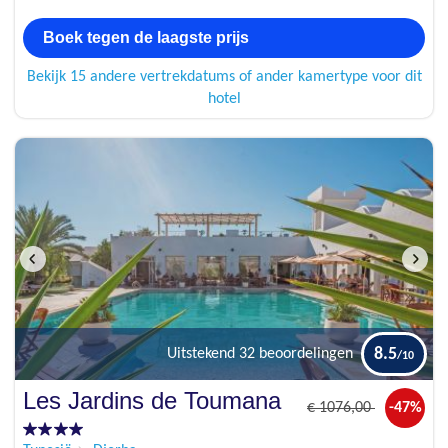
Boek tegen de laagste prijs
Bekijk 15 andere vertrekdatums of ander kamertype voor dit
hotel
8.5
Uitstekend
32 beoordelingen
Les Jardins de Toumana
€
1076
,00
-47%