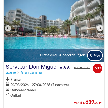
8.4
Uitstekend
84 beoordelingen
Servatur Don Miguel
€
1348
,00
-53%
Spanje
Gran Canaria
Brussel
20/08/2026 - 27/08/2026 (7 nachten)
Standaardkamer
Ontbijt
639
vanaf €
,00 PP