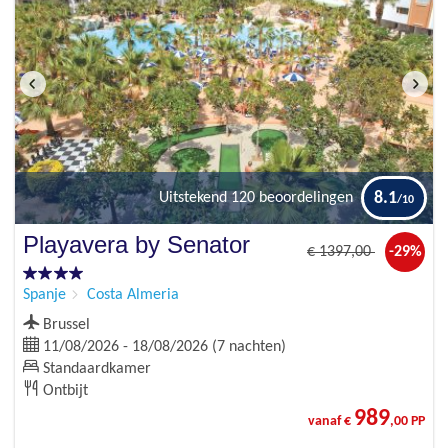
8.1
Uitstekend
120 beoordelingen
Playavera by Senator
€
1397
,00
-29%
Spanje
Costa Almeria
Brussel
11/08/2026 - 18/08/2026 (7 nachten)
Standaardkamer
Ontbijt
989
vanaf €
,00 PP