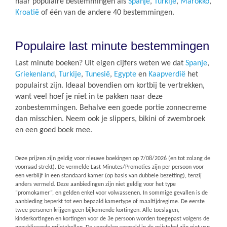
naar populaire bestemmingen als
Spanje
,
Turkije
,
Marokko
,
Kroatië
of één van de andere 40 bestemmingen.
Populaire last minute bestemmingen
Last minute boeken? Uit eigen cijfers weten we dat
Spanje
,
Griekenland
,
Turkije
,
Tunesië
,
Egypte
en
Kaapverdië
het
populairst zijn. Ideaal bovendien om kortbij te vertrekken,
want veel hoef je niet in te pakken naar deze
zonbestemmingen. Behalve een goede portie zonnecreme
dan misschien. Neem ook je slippers, bikini of zwembroek
en een goed boek mee.
Deze prijzen zijn geldig voor nieuwe boekingen op
7/08/2026
(en tot zolang de
voorraad strekt). De vermelde Last Minutes/Promoties zijn per persoon voor
een verblijf in een standaard kamer (op basis van dubbele bezetting), tenzij
anders vermeld. Deze aanbiedingen zijn niet geldig voor het type
“promokamer”, en gelden enkel voor volwassenen. In sommige gevallen is de
aanbieding beperkt tot een bepaald kamertype of maaltijdregime. De eerste
twee personen krijgen geen bijkomende kortingen. Alle toeslagen,
kinderkortingen en kortingen voor de 3e persoon worden toegepast volgens de