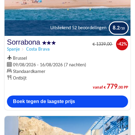
8.2
Uitstekend
52 beoordelingen
Sorrabona
€
1339
,00
-42%
Spanje
Costa Brava
Brussel
09/08/2026 - 16/08/2026 (7 nachten)
Standaardkamer
Ontbijt
779
vanaf €
,00 PP
Boek tegen de laagste prijs