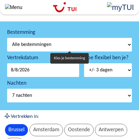
``
Overslaan
en
naar
de
Bestemming
algemene
inhoud
gaan
Vertrekdatum
Hoe flexibel ben je?
Kies je bestemming
Nachten
Vertrekken in:
Brussel
Amsterdam
Oostende
Antwerpen