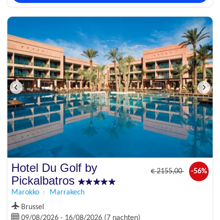
Hotel Du Golf by
€
2155
,00
-56%
Pickalbatros
Marokko
Marrakech
Brussel
09/08/2026 - 16/08/2026 (7 nachten)