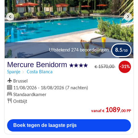
8.5
Uitstekend
274 beoordelingen
Mercure Benidorm
€
1570
,00
-31%
Spanje
Costa Blanca
Brussel
11/08/2026 - 18/08/2026 (7 nachten)
Standaardkamer
Ontbijt
1089
vanaf €
,00 PP
Boek tegen de laagste prijs