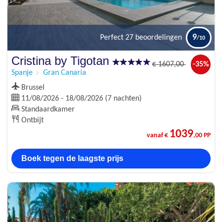
9
Perfect
27 beoordelingen
Cristina by Tigotan
€
1607
,00
-35%
Spanje
Gran Canaria
Brussel
11/08/2026 - 18/08/2026 (7 nachten)
Standaardkamer
Ontbijt
1039
vanaf €
,00 PP
Boek tegen de laagste prijs