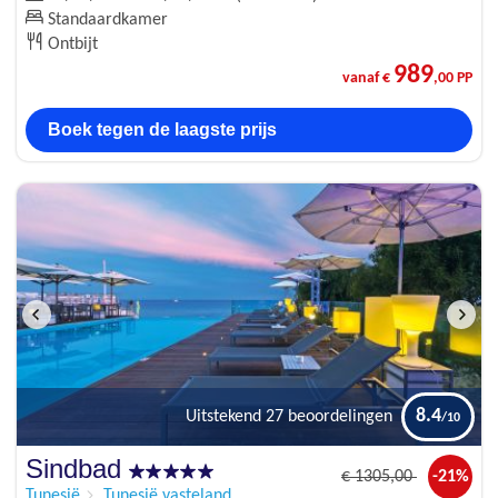
Standaardkamer
Ontbijt
989
vanaf €
,00 PP
Boek tegen de laagste prijs
8.4
Uitstekend
27 beoordelingen
Sindbad
€
1305
,00
-21%
Tunesië
Tunesië vasteland