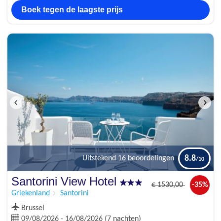
Boek tegen de laagste prijs
8.8
Uitstekend
16 beoordelingen
Santorini View Hotel
€
1530
,00
-35%
Griekenland
Santorini
Brussel
09/08/2026 - 16/08/2026 (7 nachten)