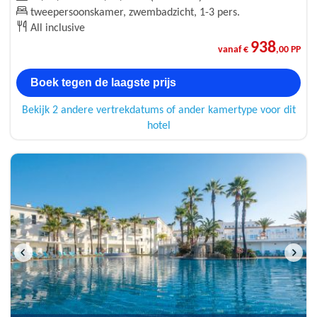
tweepersoonskamer, zwembadzicht, 1-3 pers.
All inclusive
938
vanaf €
,00 PP
Boek tegen de laagste prijs
Bekijk 2 andere vertrekdatums of ander kamertype voor dit
hotel