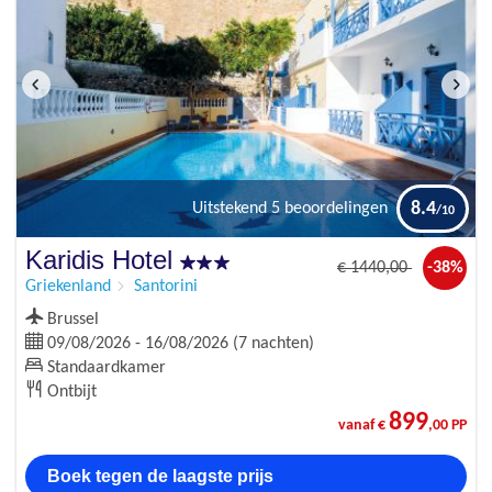
8.4
Uitstekend
5 beoordelingen
Karidis Hotel
€
1440
,00
-38%
Griekenland
Santorini
Brussel
09/08/2026 - 16/08/2026 (7 nachten)
Standaardkamer
Ontbijt
899
vanaf €
,00 PP
Boek tegen de laagste prijs