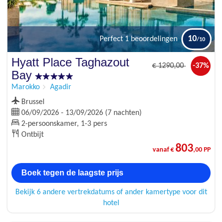
10
Perfect
1 beoordelingen
Hyatt Place Taghazout
€
1290
,00
-37%
Bay
Marokko
Agadir
Brussel
06/09/2026 - 13/09/2026 (7 nachten)
2-persoonskamer, 1-3 pers
Ontbijt
803
vanaf €
,00 PP
Boek tegen de laagste prijs
Bekijk 6 andere vertrekdatums of ander kamertype voor dit
hotel