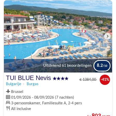
8.2
Uitstekend
61 beoordelingen
TUI BLUE Nevis
€
1384
,00
-41%
Bulgarije
Burgas
Brussel
01/09/2026 - 08/09/2026 (7 nachten)
3-persoonskamer, Familiesuite A, 2-4 pers
All inclusive