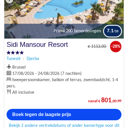
7.1
Prima
200 beoordelingen
Sidi Mansour Resort
€
1113
,00
-28%
Tunesië
Djerba
Brussel
17/08/2026 - 24/08/2026 (7 nachten)
tweepersoonskamer, balkon of terras, zwembadzicht, 1-4
pers.
All inclusive
801
vanaf €
,00 PP
Boek tegen de laagste prijs
Bekijk 2 andere vertrekdatums of ander kamertype voor dit