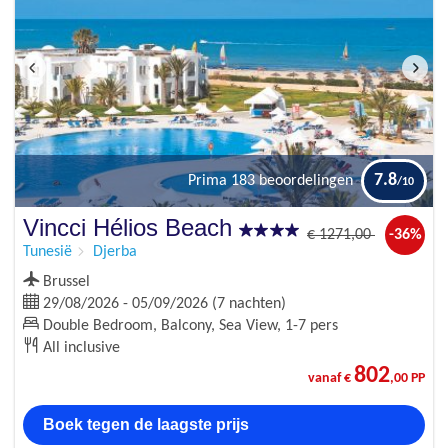
7.8
Prima
183 beoordelingen
Vincci Hélios Beach
€
1271
,00
-36%
Tunesië
Djerba
Brussel
29/08/2026 - 05/09/2026 (7 nachten)
Double Bedroom, Balcony, Sea View, 1-7 pers
All inclusive
802
vanaf €
,00 PP
Boek tegen de laagste prijs