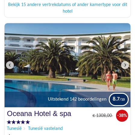
Bekijk 15 andere vertrekdatums of ander kamertype voor dit
hotel
8.7
Uitstekend
142 beoordelingen
Oceana Hotel & spa
€
1308
,00
-38%
Tunesië
Tunesië vasteland