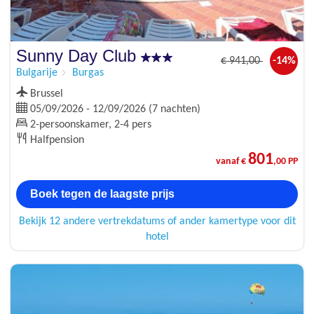
Sunny Day Club
€
941
,00
-14%
Bulgarije
Burgas
Brussel
05/09/2026 - 12/09/2026 (7 nachten)
2-persoonskamer, 2-4 pers
Halfpension
801
vanaf €
,00 PP
Boek tegen de laagste prijs
Bekijk 12 andere vertrekdatums of ander kamertype voor dit
hotel