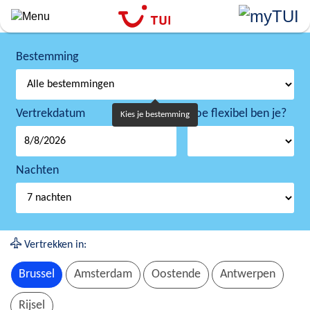
Overslaan
en
naar
de
Bestemming
algemene
inhoud
gaan
Vertrekdatum
Hoe flexibel ben je?
Kies je bestemming
Nachten
Vertrekken in:
Brussel
Amsterdam
Oostende
Antwerpen
Rijsel