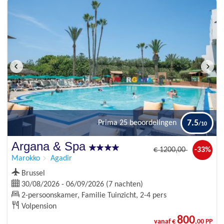
7.5
Prima
25 beoordelingen
Argana & Spa
€
1200
,00
-33%
Marokko
Agadir
Brussel
30/08/2026 - 06/09/2026 (7 nachten)
2-persoonskamer, Familie Tuinzicht, 2-4 pers
Volpension
800
vanaf €
,00 PP