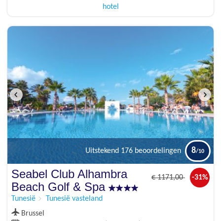
hotel
8
Uitstekend
176 beoordelingen
Seabel Club Alhambra
€
1171
,00
-31%
Beach Golf & Spa
Tunesië
Tunesië vasteland
Brussel