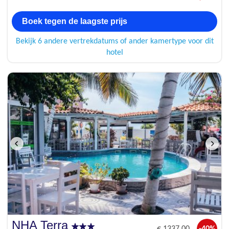
Boek tegen de laagste prijs
Bekijk 6 andere vertrekdatums of ander kamertype voor dit
hotel
NHA Terra
€
1337
,00
-40%