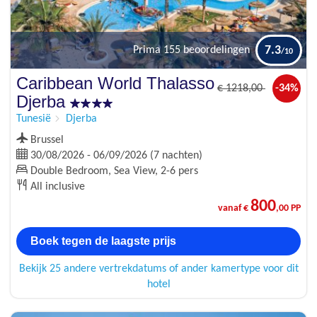
7.3
Prima
155 beoordelingen
Caribbean World Thalasso
€
1218
,00
-34%
Djerba
Tunesië
Djerba
Brussel
30/08/2026 - 06/09/2026 (7 nachten)
Double Bedroom, Sea View, 2-6 pers
All inclusive
800
vanaf €
,00 PP
Boek tegen de laagste prijs
Bekijk 25 andere vertrekdatums of ander kamertype voor dit
hotel