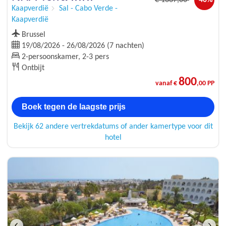
Kaapverdië
Sal - Cabo Verde -
Kaapverdië
Brussel
19/08/2026 - 26/08/2026 (7 nachten)
2-persoonskamer, 2-3 pers
Ontbijt
800
vanaf €
,00 PP
Boek tegen de laagste prijs
Bekijk 62 andere vertrekdatums of ander kamertype voor dit
hotel