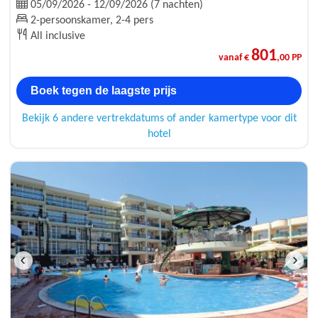
05/09/2026 - 12/09/2026 (7 nachten)
2-persoonskamer, 2-4 pers
All inclusive
801
vanaf €
,00 PP
Boek tegen de laagste prijs
Bekijk 6 andere vertrekdatums of ander kamertype voor dit
hotel