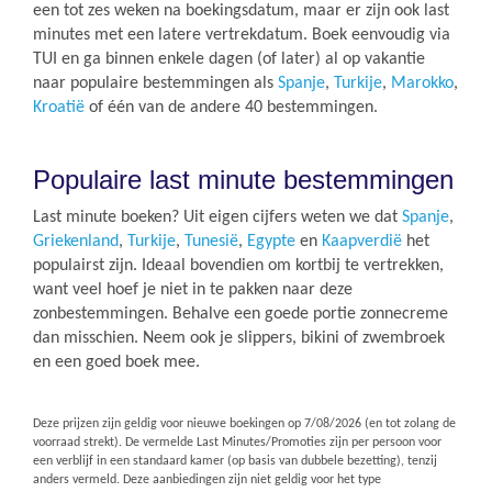
een tot zes weken na boekingsdatum, maar er zijn ook last
minutes met een latere vertrekdatum. Boek eenvoudig via
TUI en ga binnen enkele dagen (of later) al op vakantie
naar populaire bestemmingen als
Spanje
,
Turkije
,
Marokko
,
Kroatië
of één van de andere 40 bestemmingen.
Populaire last minute bestemmingen
Last minute boeken? Uit eigen cijfers weten we dat
Spanje
,
Griekenland
,
Turkije
,
Tunesië
,
Egypte
en
Kaapverdië
het
populairst zijn. Ideaal bovendien om kortbij te vertrekken,
want veel hoef je niet in te pakken naar deze
zonbestemmingen. Behalve een goede portie zonnecreme
dan misschien. Neem ook je slippers, bikini of zwembroek
en een goed boek mee.
Deze prijzen zijn geldig voor nieuwe boekingen op
7/08/2026
(en tot zolang de
voorraad strekt). De vermelde Last Minutes/Promoties zijn per persoon voor
een verblijf in een standaard kamer (op basis van dubbele bezetting), tenzij
anders vermeld. Deze aanbiedingen zijn niet geldig voor het type