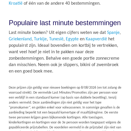
Kroatië
of één van de andere 40 bestemmingen.
Populaire last minute bestemmingen
Last minute boeken? Uit eigen cijfers weten we dat
Spanje
,
Griekenland
,
Turkije
,
Tunesië
,
Egypte
en
Kaapverdië
het
populairst zijn. Ideaal bovendien om kortbij te vertrekken,
want veel hoef je niet in te pakken naar deze
zonbestemmingen. Behalve een goede portie zonnecreme
dan misschien. Neem ook je slippers, bikini of zwembroek
en een goed boek mee.
Deze prijzen zijn geldig voor nieuwe boekingen op
8/08/2026
(en tot zolang de
voorraad strekt). De vermelde Last Minutes/Promoties zijn per persoon voor
een verblijf in een standaard kamer (op basis van dubbele bezetting), tenzij
anders vermeld. Deze aanbiedingen zijn niet geldig voor het type
“promokamer”, en gelden enkel voor volwassenen. In sommige gevallen is de
aanbieding beperkt tot een bepaald kamertype of maaltijdregime. De eerste
twee personen krijgen geen bijkomende kortingen. Alle toeslagen,
kinderkortingen en kortingen voor de 3e persoon worden toegepast volgens de
gepubliceerde prijstabellen. De voordelen vermeld in de prijstabel zijn niet van