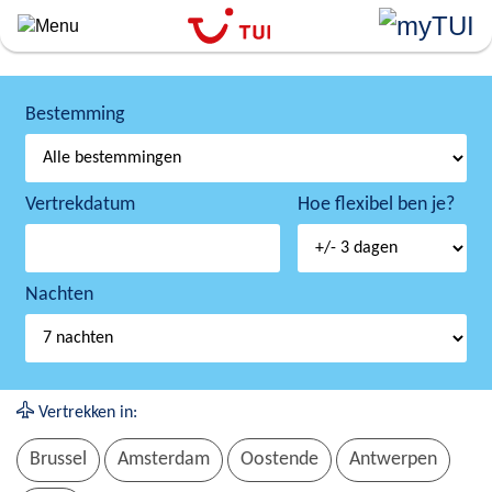
``
Overslaan
en
naar
de
Bestemming
algemene
inhoud
gaan
Vertrekdatum
Hoe flexibel ben je?
Nachten
Vertrekken in:
Brussel
Amsterdam
Oostende
Antwerpen