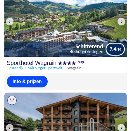
Schitterend
9.4
40 beoordelingen
Schitterend
Sporthotel Wagrain
sup
9.4
40 beoordelingen
Oostenrijk
Salzburger Sportwelt
Wagrain
Info & prijzen