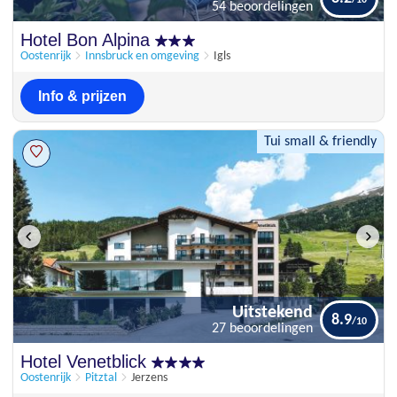
54 beoordelingen
Uitstekend
Hotel Bon Alpina
8.2
54 beoordelingen
Oostenrijk
Innsbruck en omgeving
Igls
Info & prijzen
Tui small & friendly
Uitstekend
8.9
27 beoordelingen
Uitstekend
Hotel Venetblick
8.9
27 beoordelingen
Oostenrijk
Pitztal
Jerzens