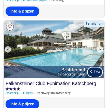
Oostenrijk
Kitzbüheler Alpen
Kirchberg
Info & prijzen
Family fun
Schitterend
9.1
19 beoordelingen
Schitterend
Falkensteiner Club Funimation Katschberg
9.1
19 beoordelingen
Oostenrijk
Lungau
Rennweg am Katschberg
Info & prijzen