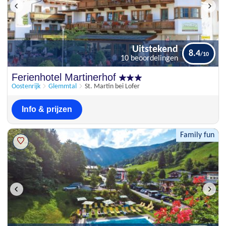
Uitstekend
8.4
10 beoordelingen
Uitstekend
Ferienhotel Martinerhof
8.4
10 beoordelingen
Oostenrijk
Glemmtal
St. Martin bei Lofer
Info & prijzen
Family fun