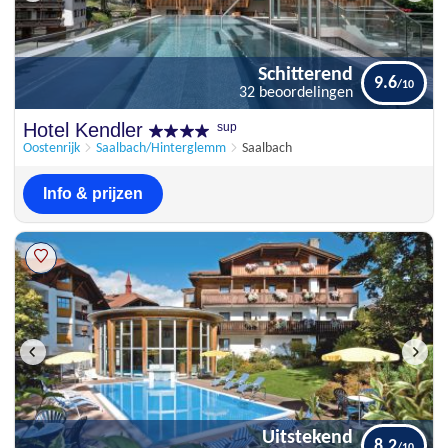
Schitterend
9.6
32 beoordelingen
Schitterend
Hotel Kendler
sup
9.6
32 beoordelingen
Oostenrijk
Saalbach/Hinterglemm
Saalbach
Info & prijzen
Uitstekend
8.2