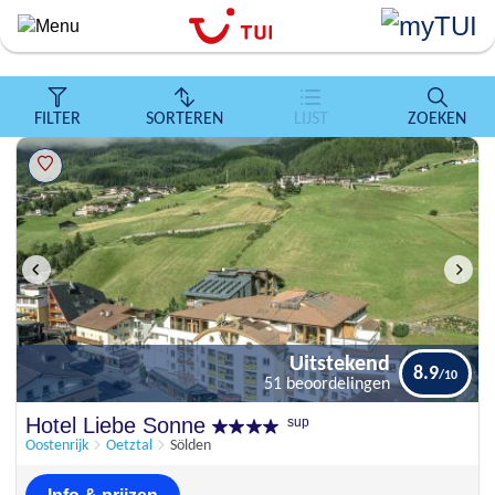
``
Overslaan
en
naar
de
FILTER
SORTEREN
LIJST
ZOEKEN
algemene
inhoud
gaan
Uitstekend
8.9
51 beoordelingen
Uitstekend
Hotel Liebe Sonne
sup
8.9
51 beoordelingen
Oostenrijk
Oetztal
Sölden