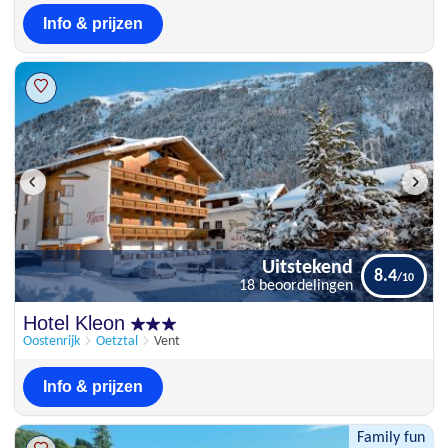
Info & prijzen
Uitstekend
8.4
18 beoordelingen
Uitstekend
Hotel Kleon
8.4
18 beoordelingen
Oostenrijk
Oetztal
Vent
Info & prijzen
Family fun