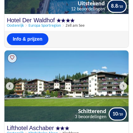
Uitstekend
8.8
12 beoordelingen
Uitstekend
Hotel Der Waldhof
8.8
12 beoordelingen
Oostenrijk
Europa Sportregion
Zell am See
Info & prijzen
Schitterend
10
3 beoordelingen
Schitterend
Lifthotel Aschaber
10
3 beoordelingen