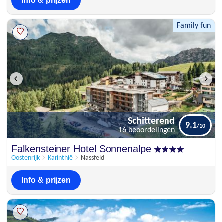
Info & prijzen
Family fun
Schitterend
9.1
16 beoordelingen
Schitterend
Falkensteiner Hotel Sonnenalpe
9.1
16 beoordelingen
Oostenrijk
Karinthië
Nassfeld
Info & prijzen