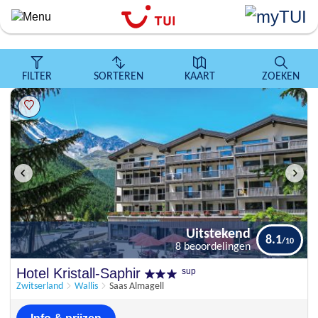
``
Overslaan
en
naar
de
FILTER
SORTEREN
KAART
ZOEKEN
algemene
inhoud
gaan
Uitstekend
8.1
8 beoordelingen
Uitstekend
Hotel Kristall-Saphir
sup
8.1
8 beoordelingen
Zwitserland
Wallis
Saas Almagell