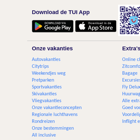
Download de TUI App
Onze vakanties
Extra'
Autovakanties
Online c
Citytrips
Zitcomfo
Weekendjes weg
Bagage
Pretparken
Excursie
Sportvakanties
Fly Delu
Skivakanties
Huurwag
Vliegvakanties
Alle extr
Onze vakantieconcepten
Goed voo
Regionale luchthavens
Voordeli
Rondreizen
Inflight
Onze bestemmingen
All inclusive