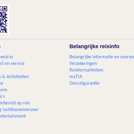
s
Belangrijke reisinfo
heck-in
Belangrijke informatie en voorw
rt en service
Verzekeringen
Reisformaliteiten
s & Activiteiten
myTUI
xe
Omruilgarantie
ens
a's
rbereid op reis
g luchthavenvervoer
 entertainment