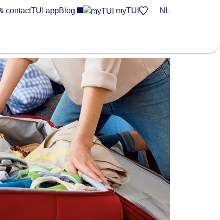
& contact
TUI app
Blog
myTUI
NL