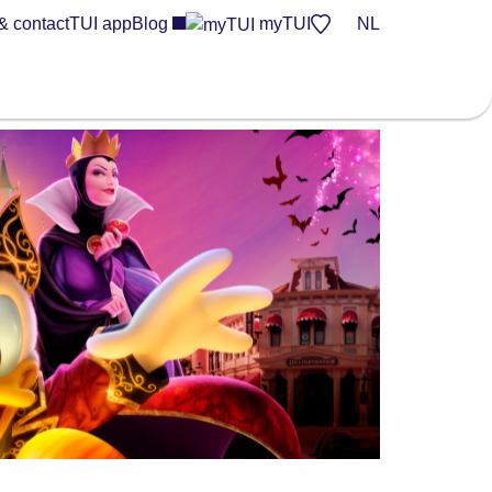
& contact
TUI app
Blog
myTUI
NL