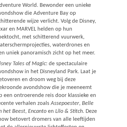
dventure World. Bewonder een unieke
vondshow die Adventure Bay op
chitterende wijze verlicht. Volg de Disney,
ixar en MARVEL helden op hun
oektocht, met schitterend vuurwerk,
aterschermprojecties, waterdrones en
en uniek panoramisch zicht op het meer.
isney Tales of Magic
: de spectaculaire
vondshow in het Disneyland Park. Laat je
etoveren en droom weg bij deze
ekroonde avondshow die je meeneemt
p een ontroerende reis door klassieke en
ecente verhalen zoals
Assepoester
,
Belle
n het Beest
,
Encanto
en
Lilo & Stitch
. Deze
how betovert dromers van alle leeftijden