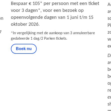
Bespaar € 105* per persoon met een ticket
A
voor 3 dagen*, voor een bezoek op
a
opeenvolgende dagen van 1 juni t/m 15
en
s
oktober 2026.
P
7
z
*In vergelijking met de aankoop van 3 annuleerbare
gedateerde 1 dag/2 Parken tickets.
w
e
Boek nu
D
a
b
b
o
r
e
s