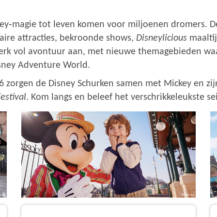
sney‑magie tot leven komen voor miljoenen dromers. D
aire attracties, bekroonde shows,
Disneylicious
maalti
perk vol avontuur aan, met nieuwe themagebieden waar
sney Adventure World.
 zorgen de Disney Schurken samen met Mickey en zij
estival
. Kom langs en beleef het verschrikkeleukste se