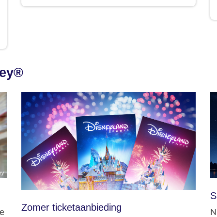
ney®
S
Zomer ticketaanbieding
ie
N