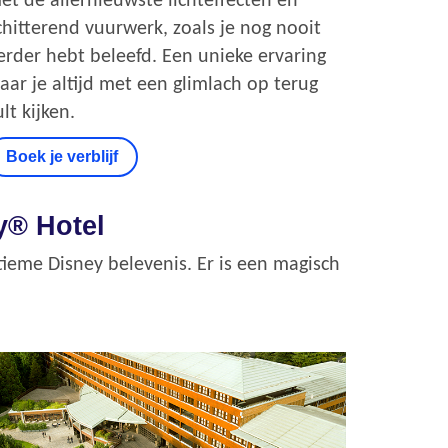
et de allernieuwste lichteffecten en
chitterend vuurwerk, zoals je nog nooit
erder hebt beleefd. Een unieke ervaring
aar je altijd met een glimlach op terug
ult kijken.
Boek je verblijf
y® Hotel
ltieme Disney belevenis. Er is een magisch