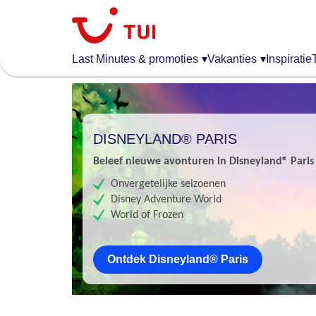
Overslaan
en
naar
de
Last Minutes & promoties
▾
Vakanties
▾
Inspiratie
algemene
inhoud
gaan
DISNEYLAND® PARIS
Beleef nieuwe avonturen in Disneyland® Paris
Onvergetelijke seizoenen
Disney Adventure World
World of Frozen
Ontdek Disneyland® Paris