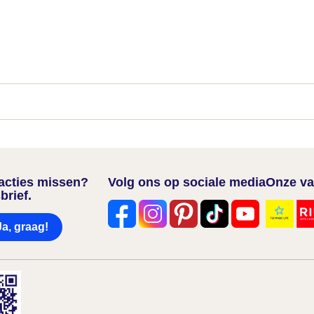
nacties missen?
Volg ons op sociale media
Onze va
brief.
Ja, graag!