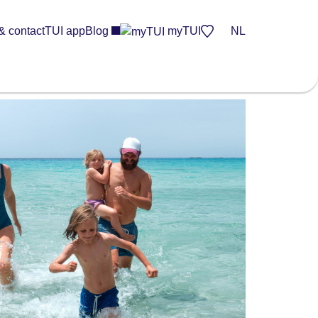
& contact
TUI app
Blog
myTUI
NL