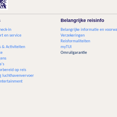
s
Belangrijke reisinfo
heck-in
Belangrijke informatie en voorw
rt en service
Verzekeringen
Reisformaliteiten
s & Activiteiten
myTUI
xe
Omruilgarantie
ens
a's
rbereid op reis
g luchthavenvervoer
 entertainment