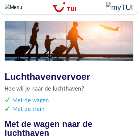
``
Overslaan
en
naar
de
algemene
inhoud
gaan
Luchthavenvervoer
Hoe wil je naar de luchthaven?
Met de wagen
Met de trein
Met de wagen naar de
luchthaven