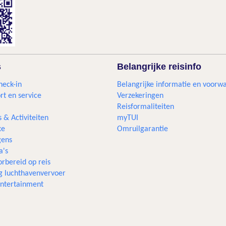
s
Belangrijke reisinfo
heck-in
Belangrijke informatie en voorw
rt en service
Verzekeringen
Reisformaliteiten
s & Activiteiten
myTUI
xe
Omruilgarantie
ens
a's
rbereid op reis
g luchthavenvervoer
 entertainment