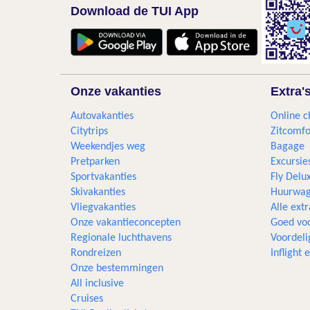
Download de TUI App
Onze vakanties
Extra'
Autovakanties
Online c
Citytrips
Zitcomfo
Weekendjes weg
Bagage
Pretparken
Excursie
Sportvakanties
Fly Delu
Skivakanties
Huurwag
Vliegvakanties
Alle extr
Onze vakantieconcepten
Goed voo
Regionale luchthavens
Voordeli
Rondreizen
Inflight
Onze bestemmingen
All inclusive
Cruises