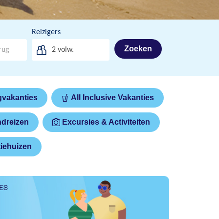
Reizigers
Zoeken
2
volw.
gvakanties
All Inclusive Vakanties
dreizen
Excursies & Activiteiten
iehuizen