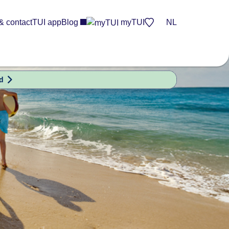
& contact
TUI app
Blog
myTUI
NL
nd