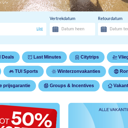
Vertrekdatum
Retourdatum
Lijst
I Deals
Last Minutes
Citytrips
Vlie
TUI Sports
Winterzonvakanties
Ron
 prijsgarantie
Groups & Incentives
Vakant