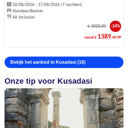
10/08/2026 - 17/08/2026 (7 nachten)
Standaardkamer
All Inclusive
€
1828
,00
-24%
1389
vanaf €
,00 PP
Bekijk het aanbod in Kusadasi (16)
Onze tip voor Kusadasi