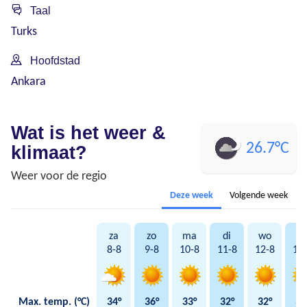
Taal
Turks
Hoofdstad
Ankara
Wat is het weer &
26.7°C
klimaat?
Weer voor de regio
Deze week
Volgende week
za
zo
ma
di
wo
d
8-8
9-8
10-8
11-8
12-8
13
Max. temp. (°C)
34°
36°
33°
32°
32°
34