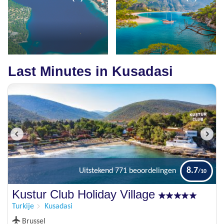
Last Minutes in Kusadasi
8.7
Uitstekend
771 beoordelingen
Kustur Club Holiday Village
Turkije
Kusadasi
Brussel