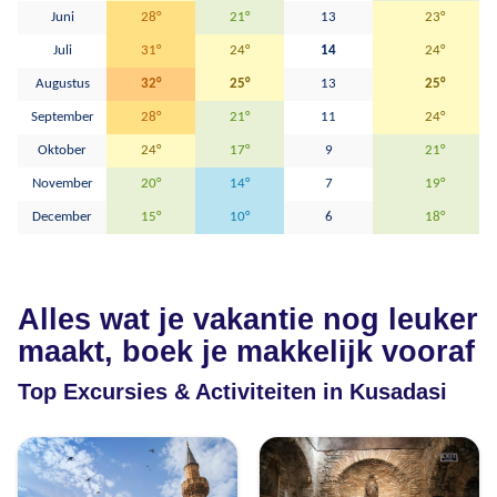
Juni
28°
21°
13
23°
Juli
31°
24°
14
24°
Augustus
32°
25°
13
25°
September
28°
21°
11
24°
Oktober
24°
17°
9
21°
November
20°
14°
7
19°
December
15°
10°
6
18°
Alles wat je vakantie nog leuker
maakt, boek je makkelijk vooraf
Top Excursies & Activiteiten in Kusadasi