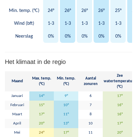
Min. temp. (°C)
24°
26°
26°
26°
25°
25
Wind (bft)
1-3
1-3
1-3
1-3
1-3
1-
Neerslag
0%
0%
0%
0%
0%
0
Het klimaat in de regio
Zee
Max. temp.
Min. temp.
Aantal
Maand
watertemperatuur
(°C)
(°C)
zonuren
(°C)
Januari
14°
9°
6
17°
Februari
15°
10°
7
16°
Maart
17°
11°
8
16°
April
20°
13°
10
17°
Mei
24°
17°
11
20°