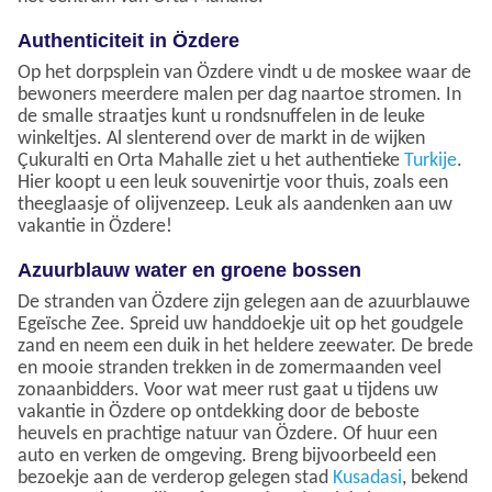
Authenticiteit in Özdere
Op het dorpsplein van Özdere vindt u de moskee waar de
bewoners meerdere malen per dag naartoe stromen. In
de smalle straatjes kunt u rondsnuffelen in de leuke
winkeltjes. Al slenterend over de markt in de wijken
Çukuralti en Orta Mahalle ziet u het authentieke
Turkije
.
Hier koopt u een leuk souvenirtje voor thuis, zoals een
theeglaasje of olijvenzeep. Leuk als aandenken aan uw
vakantie in Özdere!
Azuurblauw water en groene bossen
De stranden van Özdere zijn gelegen aan de azuurblauwe
Egeïsche Zee. Spreid uw handdoekje uit op het goudgele
zand en neem een duik in het heldere zeewater. De brede
en mooie stranden trekken in de zomermaanden veel
zonaanbidders. Voor wat meer rust gaat u tijdens uw
vakantie in Özdere op ontdekking door de beboste
heuvels en prachtige natuur van Özdere. Of huur een
auto en verken de omgeving. Breng bijvoorbeeld een
bezoekje aan de verderop gelegen stad
Kusadasi
, bekend