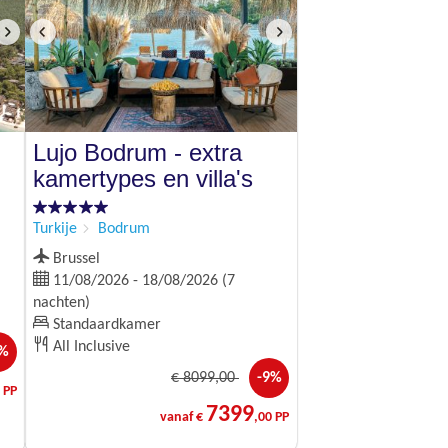
Lujo Bodrum - extra
kamertypes en villa's
Turkije
Bodrum
Brussel
11/08/2026 - 18/08/2026 (7
nachten)
Standaardkamer
All Inclusive
9%
€
8099
,00
-9%
 PP
7399
vanaf €
,00 PP