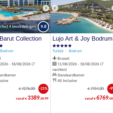
9.8
rfect
4 beoordelingen
Barut Collection
Lujo Art & Joy Bodrum
Bodrum
Turkije
Bodrum
l
Brussel
2026 - 18/08/2026 (7
11/08/2026 - 18/08/2026 (7
nachten)
ardkamer
Standaardkamer
lusive
All Inclusive
€
4276
,00
-21%
€
7454
,00
-
3389
6769
vanaf €
,00 PP
vanaf €
,00