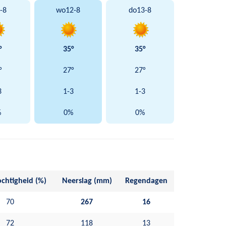
-8
wo
12-8
do
13-8
°
35°
35°
°
27°
27°
3
1-3
1-3
%
0%
0%
chtigheid (%)
Neerslag (mm)
Regendagen
70
267
16
72
118
13