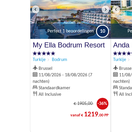
10
Perfect
1 beoordelingen
Pe
My Ella Bodrum Resort
Anda 
Turkije
Bodrum
Turkije
Brussel
Brusse
11/08/2026 - 18/08/2026 (7
11/08/
nachten)
nachten)
Standaardkamer
Standa
All Inclusive
All Inc
€
1905
,00
-36%
1219
vanaf €
,00 PP