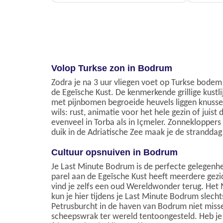
Volop Turkse zon in Bodrum
Zodra je na 3 uur vliegen voet op Turkse bodem
de Egeïsche Kust. De kenmerkende grillige kus
met pijnbomen begroeide heuvels liggen knusse 
wils: rust, animatie voor het hele gezin of juis
evenveel in Torba als in Içmeler. Zonnekloppers
duik in de Adriatische Zee maak je de strandda
Cultuur opsnuiven in Bodrum
Je Last Minute Bodrum is de perfecte gelegenh
parel aan de Egeïsche Kust heeft meerdere gezic
vind je zelfs een oud Wereldwonder terug. He
kun je hier tijdens je Last Minute Bodrum slec
Petrusburcht in de haven van Bodrum niet miss
scheepswrak ter wereld tentoongesteld. Heb je