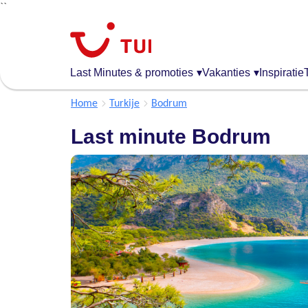
``
Overslaan
en
naar
de
Last Minutes & promoties
▾
Vakanties
▾
Inspiratie
algemene
inhoud
Home
Turkije
Bodrum
gaan
Last minute Bodrum