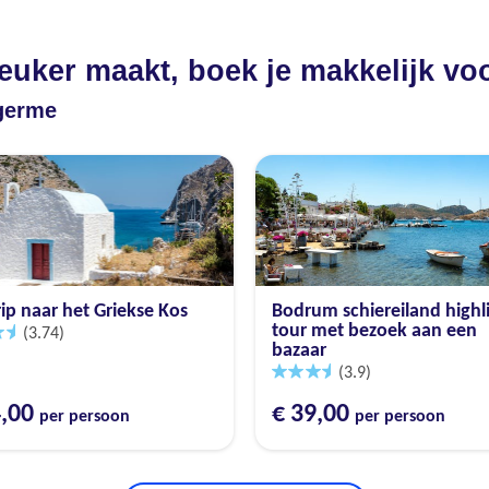
leuker maakt, boek je makkelijk vo
igerme
ip naar het Griekse Kos
Bodrum schiereiland highl
tour met bezoek aan een
(3.74)
bazaar
(3.9)
4,00
€ 39,00
per persoon
per persoon