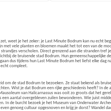
 zet, weet je het zeker: je Last Minute Bodrum kan nu echt be
tlijn met vele planten en bloemen maakt het tot een van de m
strandjes verscholen. Direct grenzend aan die stranden tref j
t dichtbij de bruisende stad Bodrum. Hun gemeenschappelijke del
 gaan dus tijdens hun Last Minute Bodrum het liefst elke dag 
g echt compleet.
eid om de stad Bodrum te bezoeken. Ze staat bekend als bruis
hten. Wist je dat Bodrum een rijke geschiedenis heeft? In de au
t Mausoleum van Halicarnassus was ooit zo groots dat het ge
hts een aantal overgebleven zuilen bewonderen. Wie juist midd
en. In de burcht bezoek je het Museum van Onderwater Archeo
 even genoeg cultuur opgesnoven en krijg je dorst? Wandel da