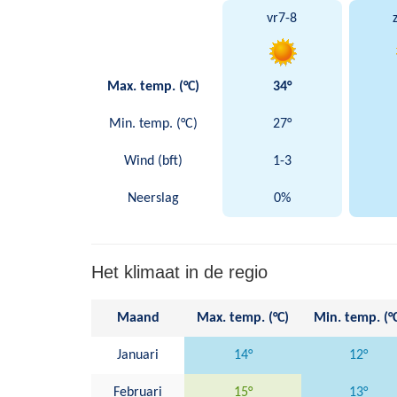
vr
7-8
Max. temp. (°C)
34°
Min. temp. (°C)
27°
Wind (bft)
1-3
Neerslag
0%
Het klimaat in de regio
Maand
Max. temp. (°C)
Min. temp. (°
Januari
14°
12°
Februari
15°
13°