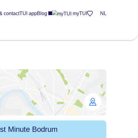
& contact
TUI app
Blog
myTUI
NL
Open
map
st Minute Bodrum