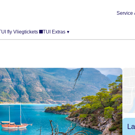
Service 
TUI fly Vliegtickets
TUI Extras
▾
La