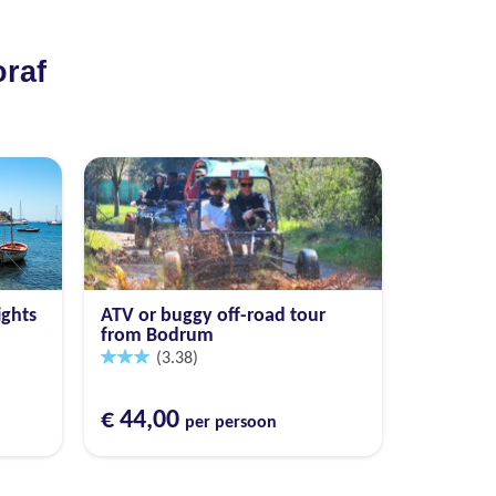
oraf
ights
ATV or buggy off-road tour
from Bodrum
(3.38)
€ 44,00
per persoon