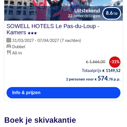
Uitstekend
8.6
23 beoordelingen
SOWELL HOTELS Le Pas-du-Loup -
Kamers
31/03/2027 - 07/04/2027 (7 nachten)
Dubbel
All-in
€
1.666
,00
-31%
Totaalprijs
€
1149
,52
574
2 personen voor €
,76 p.p.
Info & prijzen
Boek je skivakantie