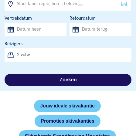
Lijst
Vertrekdatum
Retourdatum
Reizigers
2
volw.
Zoeken
Jouw ideale skivakantie
Promoties skivakanties