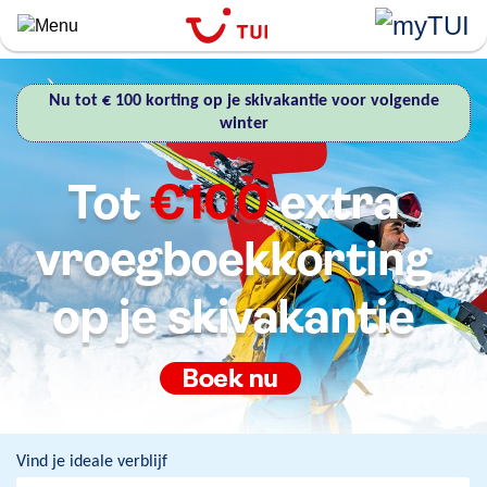
``
Overslaan
en
naar
Nu tot € 100 korting op je skivakantie voor volgende
de
winter
algemene
inhoud
gaan
Vind je ideale verblijf