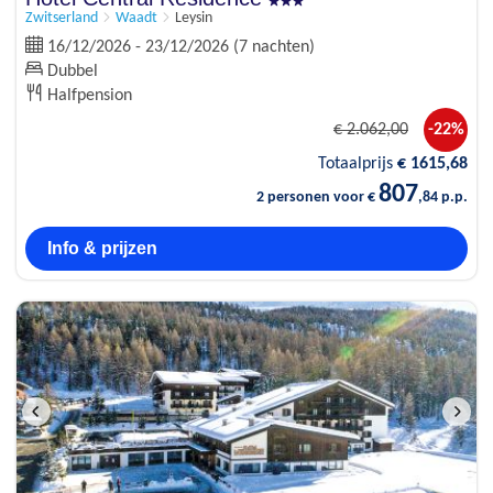
Zwitserland
Waadt
Leysin
16/12/2026 - 23/12/2026 (7 nachten)
Dubbel
Halfpension
€
2.062
,00
-22%
Totaalprijs
€
1615
,68
807
2 personen voor €
,84 p.p.
Info & prijzen