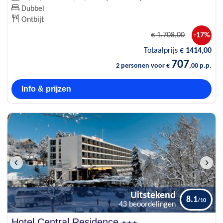
Dubbel
Ontbijt
€
1.708
,00
-17%
Totaalprijs
€
1414
,00
707
2 personen voor €
,00 p.p.
Info & prijzen
Uitstekend
8.1
43 beoordelingen
Hotel Central Residence