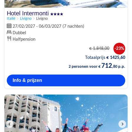
Hotel Intermonti
Italië
Livigno
Livigno
27/02/2027 - 06/03/2027 (7 nachten)
Dubbel
Halfpension
€
1.848
,00
-23%
Totaalprijs
€
1425
,60
712
2 personen voor €
,80 p.p.
Info & prijzen