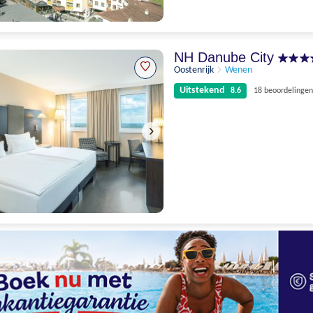
Uitstekend
8.9
52 beoordelingen
NH Danube City
Oostenrijk
Wenen
Uitstekend
8.6
18 beoordelingen
Uitstekend
8.6
18 beoordelingen