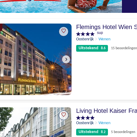
Flemings Hotel Wien S
sup
Oostenrijk
Wenen
Uitstekend
8.6
15 beoordelingen
Uitstekend
8.6
15 beoordelingen
Living Hotel Kaiser F
Oostenrijk
Wenen
Uitstekend
8.2
5 beoordelingen