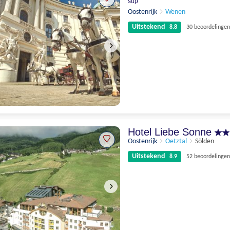
sup
Oostenrijk
Wenen
Uitstekend
8.8
30 beoordelingen
Uitstekend
8.8
30 beoordelingen
Hotel Liebe Sonne
Oostenrijk
Oetztal
Sölden
Uitstekend
8.9
52 beoordelingen