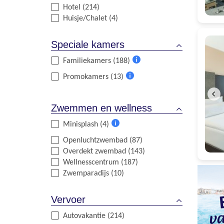
Hotel (214)
Huisje/Chalet (4)
Speciale kamers
Familiekamers (188)
Meer
Promokamers (13)
informatie
Meer
informatie
Zwemmen en wellness
Minisplash (4)
Meer
Openluchtzwembad (87)
informatie
Overdekt zwembad (143)
Wellnesscentrum (187)
Zwemparadijs (10)
Vervoer
Autovakantie (214)