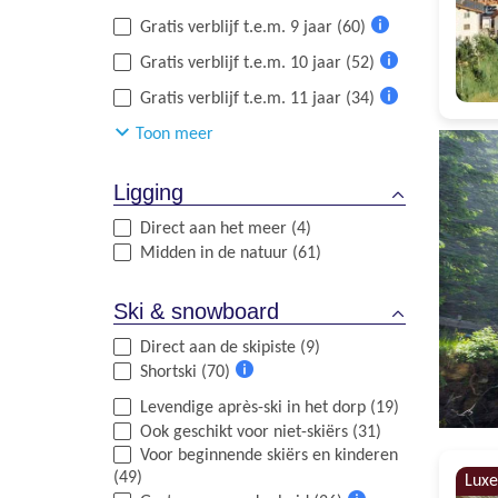
Meer
Gratis verblijf t.e.m. 9 jaar (60)
informatie
Meer
Gratis verblijf t.e.m. 10 jaar (52)
informatie
Meer
Gratis verblijf t.e.m. 11 jaar (34)
informatie
Meer
Toon meer
informatie
Ligging
Direct aan het meer (4)
Midden in de natuur (61)
Ski & snowboard
Direct aan de skipiste (9)
Shortski (70)
Meer
Levendige après-ski in het dorp (19)
informatie
Ook geschikt voor niet-skiërs (31)
Voor beginnende skiërs en kinderen
(49)
Luxe