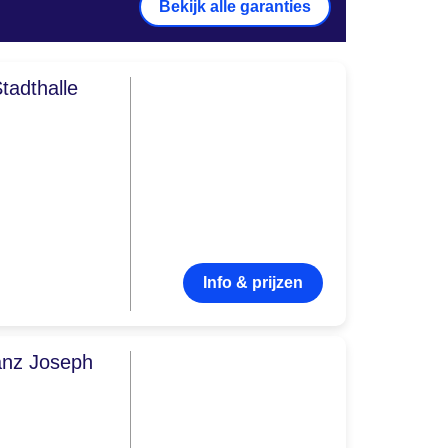
Bekijk alle garanties
tadthalle
Info & prijzen
ranz Joseph