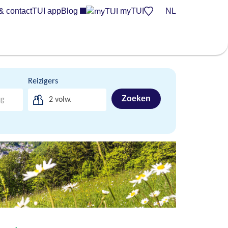
& contact
TUI app
Blog
myTUI
NL
Reizigers
Zoeken
2
volw.