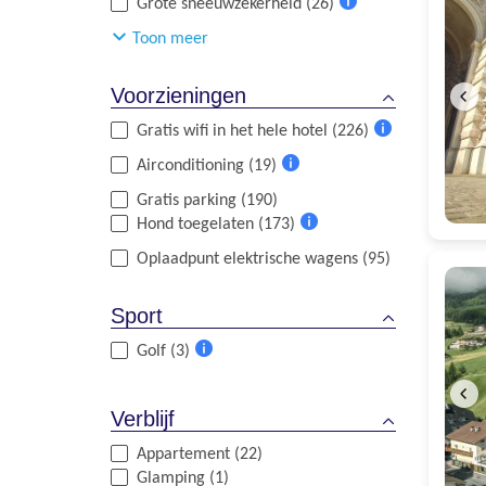
Grote sneeuwzekerheid (26)
Meer
Toon meer
informatie
Voorzieningen
Gratis wifi in het hele hotel (226)
Meer
Airconditioning (19)
informatie
Meer
Gratis parking (190)
informatie
Hond toegelaten (173)
Meer
Oplaadpunt elektrische wagens (95)
informatie
Sport
Golf (3)
Meer
informatie
Verblijf
Appartement (22)
Glamping (1)