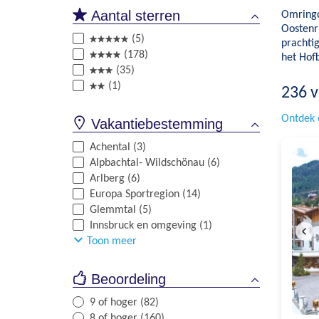
Aantal sterren
Omringd
Oostenri
(5)
prachti
(178)
het Hofb
(35)
(1)
236
v
Ontdek 
Vakantiebestemming
Achental (3)
Alpbachtal- Wildschönau (6)
Arlberg (6)
Europa Sportregion (14)
Glemmtal (5)
Innsbruck en omgeving (1)
Toon meer
Beoordeling
9 of hoger (82)
8 of hoger (160)