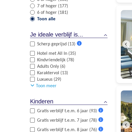
7 of hoger (177)
6 of hoger (181)
Toon alle
Je ideale verblijf is...
Scherp geprijsd (13)
Meer
Hotel met All In (35)
informatie
Kindvriendelijk (78)
Adults Only (6)
Karaktervol (13)
Luxueus (29)
Toon meer
Kinderen
Gratis verblijf t.e.m. 6 jaar (93)
Meer
Gratis verblijf t.e.m. 7 jaar (78)
informatie
Meer
Gratis verblijf t.e.m. 8 jaar (76)
informatie