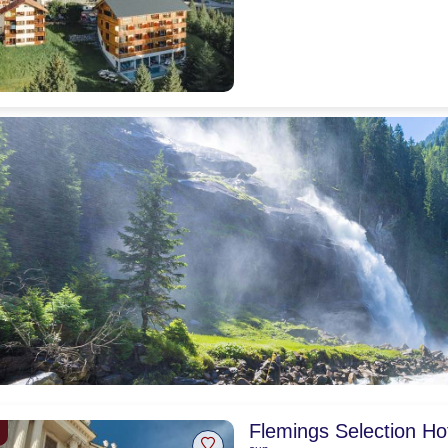
Uitstekend
8.9
81 beoordelingen
Flemings Selection Ho