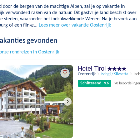
 door de bergen van de machtige Alpen, zal je op vakantie in
jk verwonderd raken van de natuur. Dit gastvrije land beschikt over
ge steden, waaronder het indrukwekkende Wenen. Na je bezoek aan
urg of een flinke...
Lees meer over vakantie Oostenrijk
akanties gevonden
onze rondreizen in Oostenrijk
Hotel Tirol
Oostenrijk
Ischgl / Silvretta
Isc
Schitterend
9.6
90 beoordelinge