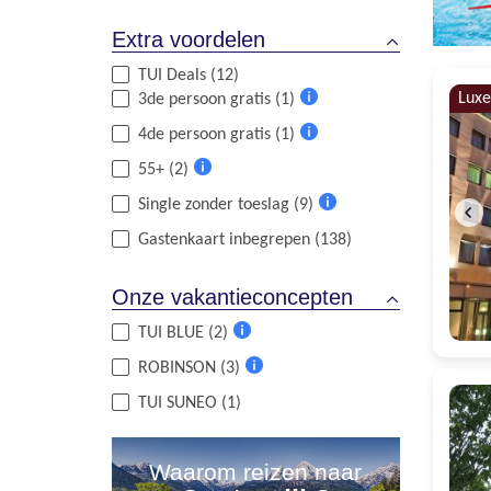
Extra voordelen
TUI Deals (12)
Luxe
3de persoon gratis (1)
Meer
4de persoon gratis (1)
informatie
Meer
55+ (2)
informatie
Meer
Single zonder toeslag (9)
informatie
Meer
Gastenkaart inbegrepen (138)
informatie
Onze vakantieconcepten
TUI BLUE (2)
Meer
ROBINSON (3)
informatie
Meer
TUI SUNEO (1)
informatie
Waarom reizen naar