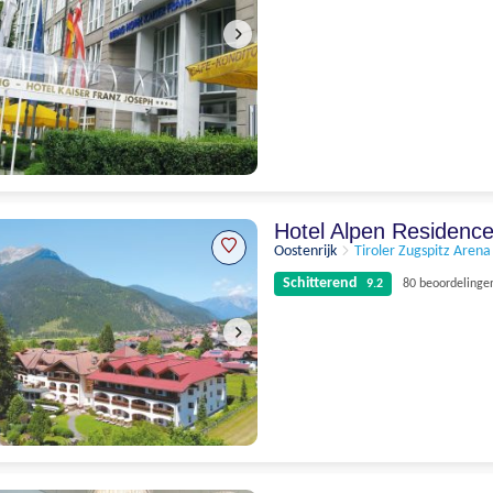
Uitstekend
8.2
5 beoordelingen
Hotel Alpen Residenc
Oostenrijk
Tiroler Zugspitz Arena
Schitterend
9.2
80 beoordelinge
Schitterend
9.2
80 beoordelingen