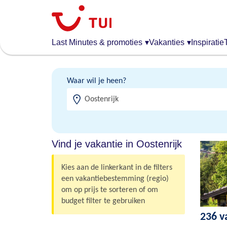
Overslaan
en
naar
de
Last Minutes & promoties
▾
Vakanties
▾
Inspiratie
algemene
inhoud
gaan
Waar wil je heen?
Vind je vakantie in Oostenrijk
Kies aan de linkerkant in de filters
een vakantiebestemming (regio)
om op prijs te sorteren of om
budget filter te gebruiken
236 v