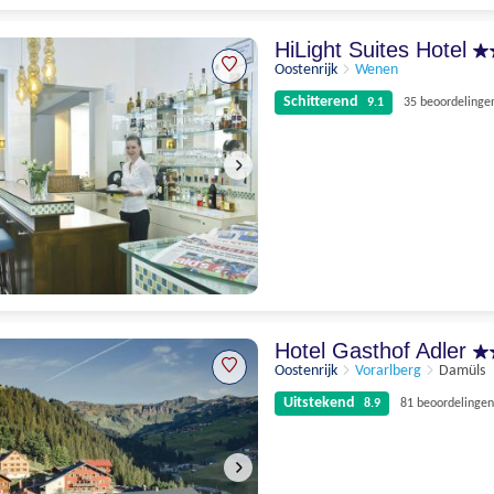
Schitterend
9.6
90 beoordelingen
HiLight Suites Hotel
Oostenrijk
Wenen
Schitterend
9.1
35 beoordelinge
Schitterend
9.1
35 beoordelingen
Hotel Gasthof Adler
Oostenrijk
Vorarlberg
Damüls
Uitstekend
8.9
81 beoordelingen