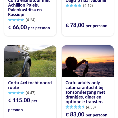
Corfu eilandtour met
Dagtrip naar Albanië
Achillion Paleis,
(4.12)
Paleokastritsa en
Kassiopi
(4.24)
€ 78,00
per persoon
€ 66,00
per persoon
Corfu 4x4 tocht noord
Corfu adults-only
route
catamarantocht bij
zonsondergang met
(4.47)
drankjes, diner en
€ 115,00
per
optionele transfers
(4.53)
persoon
€ 83,00
per persoon