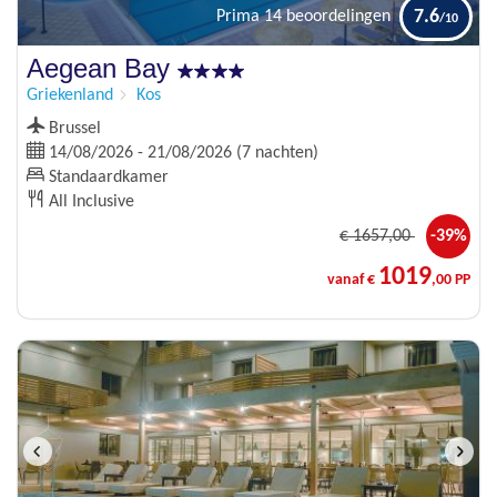
7.6
Prima
14 beoordelingen
Aegean Bay
Griekenland
Kos
Brussel
14/08/2026 - 21/08/2026 (7 nachten)
Standaardkamer
All Inclusive
€
1657
,00
-39%
1019
vanaf €
,00 PP