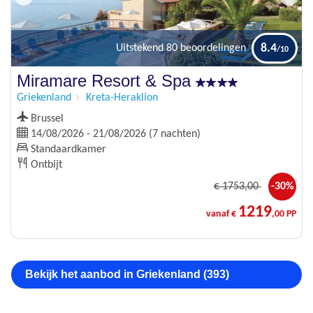
8.4
Uitstekend
80 beoordelingen
Miramare Resort & Spa
Griekenland
Kreta-Heraklion
Brussel
14/08/2026 - 21/08/2026 (7 nachten)
Standaardkamer
Ontbijt
€
1753
,00
-30%
1219
vanaf €
,00 PP
Bekijk het aanbod in Griekenland (393)