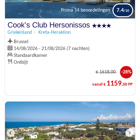
7.4
Prima
14 beoordelingen
Cook's Club Hersonissos
Griekenland
Kreta-Heraklion
Brussel
14/08/2026 - 21/08/2026 (7 nachten)
Standaardkamer
Ontbijt
€
1618
,00
-28%
1159
vanaf €
,00 PP