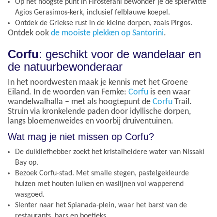
Op het hoogste punt in Firostefani bewonder je de spierwitte
Agios Gerasimos-kerk, inclusief felblauwe koepel.
Ontdek de Griekse rust in de kleine dorpen, zoals Pirgos.
Ontdek ook
de mooiste plekken op Santorini
.
Corfu
: geschikt voor de wandelaar en
de natuurbewonderaar
In het noordwesten maak je kennis met het Groene
Eiland. In de woorden van Femke:
Corfu
is een waar
wandelwalhalla – met als hoogtepunt de
Corfu
Trail.
Struin via kronkelende paden door idyllische dorpen,
langs bloemenweides en voorbij druiventuinen.
Wat mag je niet missen op Corfu?
De duikliefhebber zoekt het kristalheldere water van Nissaki
Bay op.
Bezoek Corfu-stad. Met smalle stegen, pastelgekleurde
huizen met houten luiken en waslijnen vol wapperend
wasgoed.
Slenter naar het Spianada-plein, waar het barst van de
restaurants, bars en boetieks