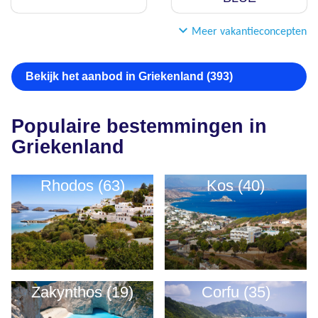
Meer vakantieconcepten
Bekijk het aanbod in Griekenland (393)
Populaire bestemmingen in
Griekenland
Rhodos (63)
Kos (40)
Zakynthos (19)
Corfu (35)