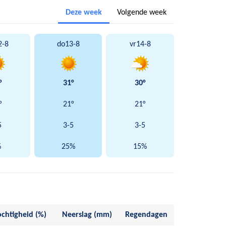
Deze week
Volgende week
2-8
do
13-8
vr
14-8
°
31°
30°
°
21°
21°
5
3-5
3-5
%
25%
15%
chtigheid (%)
Neerslag (mm)
Regendagen