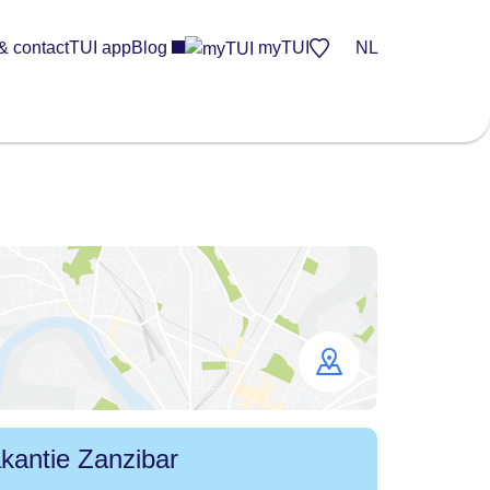
& contact
TUI app
Blog
myTUI
NL
Open
map
kantie Zanzibar