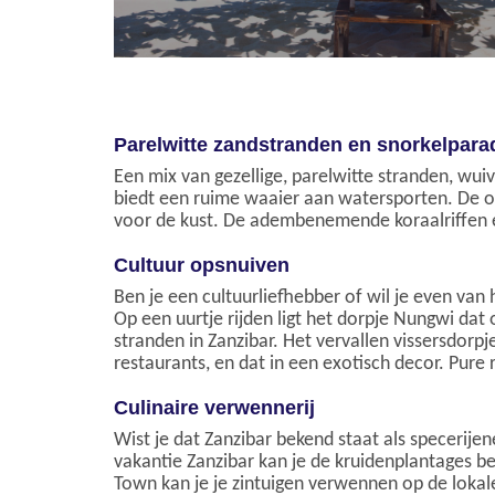
Parelwitte zandstranden en snorkelparad
Een mix van gezellige, parelwitte stranden, wui
biedt een ruime waaier aan watersporten. De oos
voor de kust. De adembenemende koraalriffen e
Cultuur opsnuiven
Ben je een cultuurliefhebber of wil je even van
Op een uurtje rijden ligt het dorpje Nungwi dat
stranden in Zanzibar. Het vervallen vissersdor
restaurants, en dat in een exotisch decor. Pur
Culinaire verwennerij
Wist je dat Zanzibar bekend staat als specerij
vakantie Zanzibar kan je de kruidenplantages b
Town kan je je zintuigen verwennen op de lokal