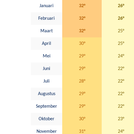
Januari
32°
26°
Februari
32°
26°
Maart
32°
25°
April
30°
25°
Mei
29°
24°
Juni
29°
22°
Juli
28°
22°
Augustus
29°
22°
September
29°
22°
Oktober
30°
23°
November
31°
24°