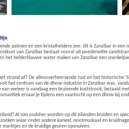
ijs
vende palmen en een kristalheldere zee: dit is Zanzibar in een 
tkust van Zanzibar bestaat vooral uit poederwitte zandstrande
n het helderblauwe water maken van Zanzibar een snorkelpar
 het strand af? De allesoverheersende rust en het historische 
 ooit het centrum van de dhow-industrie in Zanzibar was. vanda
pje van weleer is vandaag een bruisende kuststrook, bezaaid m
e romantiek ervaar je tijdens een vaartocht op een dhow bij o
eneiland? Al van oudsher worden op dit eilanden kruiden en sp
ezoeken waar onder andere kaneel, nootmuskaat en kruidnagel
e marktjes en de kruidige geuren opsnuiven.