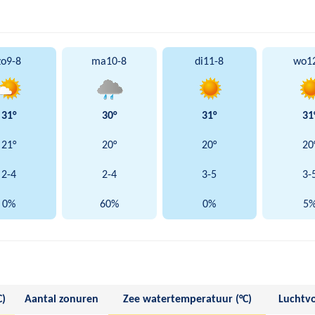
zo
9-8
ma
10-8
di
11-8
wo
1
31°
30°
31°
31
21°
20°
20°
20
2-4
2-4
3-5
3-
0%
60%
0%
5
C)
Aantal zonuren
Zee watertemperatuur (°C)
Luchtvo