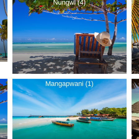
Nungwi (4)
Mangapwani (1)