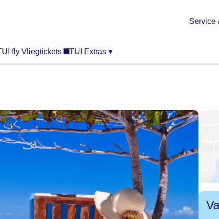
Service 
TUI fly Vliegtickets
TUI Extras
▾
Va