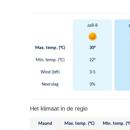
za
8-8
Max. temp. (°C)
30°
Min. temp. (°C)
22°
Wind (bft)
3-5
Neerslag
0%
Het klimaat in de regio
Maand
Max. temp. (°C)
Min. temp. (°