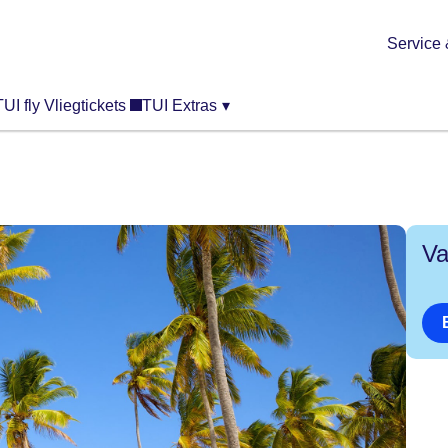
Service 
TUI fly Vliegtickets
TUI Extras
▾
Va