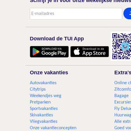
Schrijf je in voor onze wekelijkse nieuws
Download de TUI App
Onze vakanties
Extra'
Autovakanties
Online c
Citytrips
Zitcomfo
Weekendjes weg
Bagage
Pretparken
Excursie
Sportvakanties
Fly Delu
Skivakanties
Huurwag
Vliegvakanties
Alle extr
Onze vakantieconcepten
Goed voo