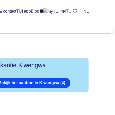
& contact
TUI app
Blog
myTUI
NL
kantie Kiwengwa
Bekijk het aanbod in Kiwengwa (4)