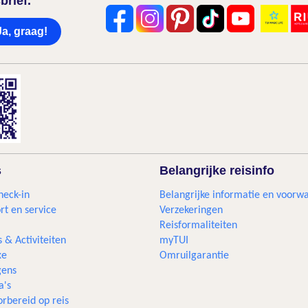
brief.
Ja, graag!
s
Belangrijke reisinfo
heck-in
Belangrijke informatie en voorw
rt en service
Verzekeringen
Reisformaliteiten
s & Activiteiten
myTUI
xe
Omruilgarantie
ens
a's
rbereid op reis