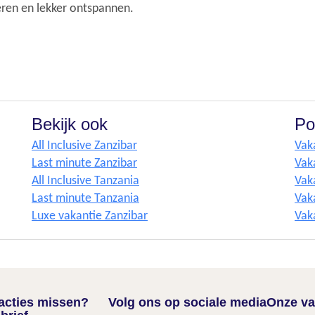
eren en lekker ontspannen.
Bekijk ook
Po
All Inclusive Zanzibar
Vak
Last minute Zanzibar
Vak
All Inclusive Tanzania
Vak
Last minute Tanzania
Vaka
Luxe vakantie Zanzibar
Vak
nacties missen?
Volg ons op sociale media
Onze va