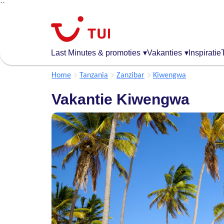
``
Overslaan
en
naar
de
Last Minutes & promoties
▾
Vakanties
▾
Inspiratie
algemene
inhoud
Home
Tanzania
Zanzibar
Kiwengwa
gaan
Vakantie Kiwengwa