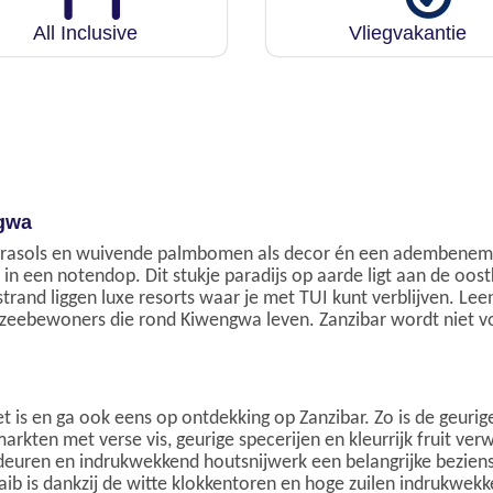
All Inclusive
Vliegvakantie
ngwa
 parasols en wuivende palmbomen als decor én een adembenem
n een notendop. Dit stukje paradijs op aarde ligt aan de oost
trand liggen luxe resorts waar je met TUI kunt verblijven. Leen
 zeebewoners die rond Kiwengwa leven. Zanzibar wordt niet voo
t is en ga ook eens op ontdekking op Zanzibar. Zo is de geur
rkten met verse vis, geurige specerijen en kleurrijk fruit ver
deuren en indrukwekkend houtsnijwerk een belangrijke bezien
jaib is dankzij de witte klokkentoren en hoge zuilen indrukwek