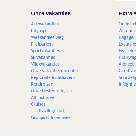
Onze vakanties
Extra'
Autovakanties
Online c
Citytrips
Zitcomfo
Weekendjes weg
Bagage
Pretparken
Excursie
Sportvakanties
Fly Delu
Skivakanties
Huurwag
Vliegvakanties
Alle extr
Onze vakantieconcepten
Goed voo
Regionale luchthavens
Voordeli
Rondreizen
Inflight
Onze bestemmingen
All inclusive
Cruises
TUI fly vliegtickets
Groups & Incentives