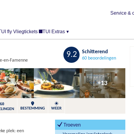
Service & 
TUI fly Vliegtickets
TUI Extras
▾
Bewaren
Schitterend
9.2
60 beoordelingen
e-en-Famenne
+13
60
BESTEMMING
WEER
ELINGEN
Troeven
eke plek: een