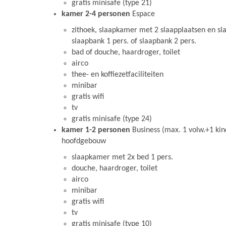
gratis minisafe (type 21)
kamer 2-4 personen
Espace
zithoek, slaapkamer met 2 slaapplaatsen en s
slaapbank 1 pers. of slaapbank 2 pers.
bad of douche, haardroger, toilet
airco
thee- en koffiezetfaciliteiten
minibar
gratis wifi
tv
gratis minisafe (type 24)
kamer 1-2 personen
Business (max. 1 volw.+1 kind
hoofdgebouw
slaapkamer met 2x bed 1 pers.
douche, haardroger, toilet
airco
minibar
gratis wifi
tv
gratis minisafe (type 10)