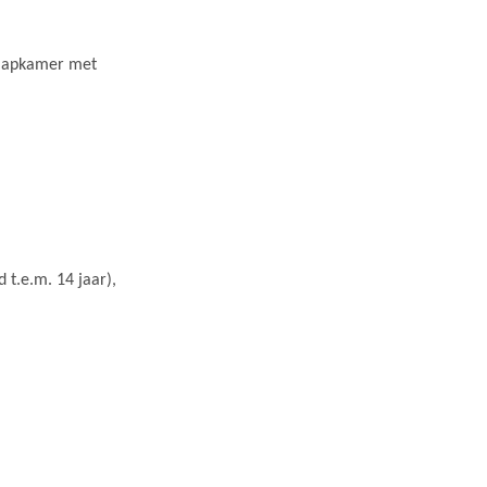
laapkamer met
 t.e.m. 14 jaar),