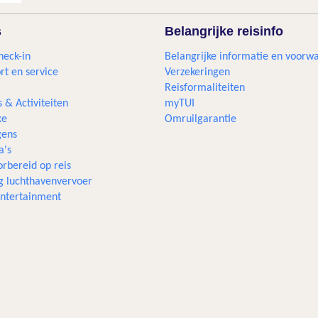
s
Belangrijke reisinfo
heck-in
Belangrijke informatie en voorw
rt en service
Verzekeringen
Reisformaliteiten
s & Activiteiten
myTUI
xe
Omruilgarantie
ens
a's
rbereid op reis
g luchthavenvervoer
 entertainment