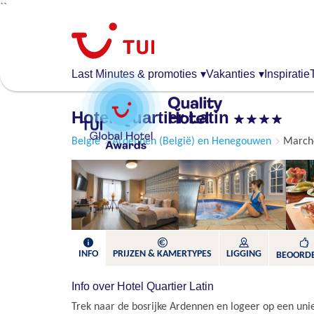
``
Overslaan
en
naar
de
Last Minutes & promoties
▾
Vakanties
▾
Inspiratie
algemene
inhoud
Hotel Quartier Latin
gaan
België
Ardennen (België) en Henegouwen
March
INFO
PRIJZEN & KAMERTYPES
LIGGING
BEOORD
Info over Hotel Quartier Latin
Trek naar de bosrijke Ardennen en logeer op een uni