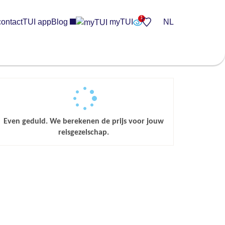
contact
TUI app
Blog
myTUI
NL
Even geduld. We berekenen de prijs voor jouw
reisgezelschap.