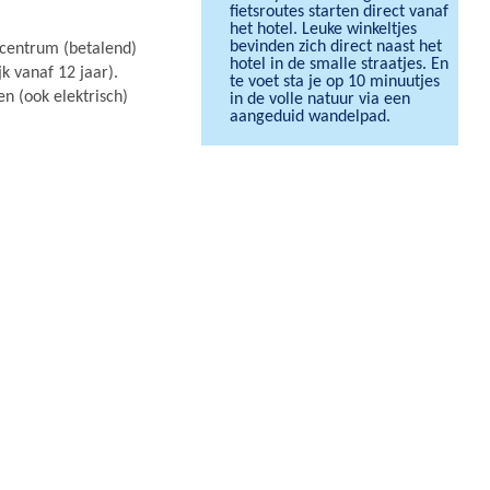
fietsroutes starten direct vanaf
het hotel. Leuke winkeltjes
bevinden zich direct naast het
sscentrum (betalend)
hotel in de smalle straatjes. En
 vanaf 12 jaar).
te voet sta je op 10 minuutjes
n (ook elektrisch)
in de volle natuur via een
aangeduid wandelpad.