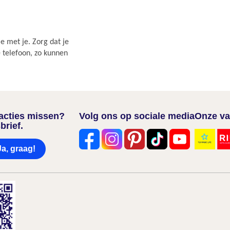
e met je. Zorg dat je
e telefoon, zo kunnen
nacties missen?
Volg ons op sociale media
Onze va
brief.
Ja, graag!