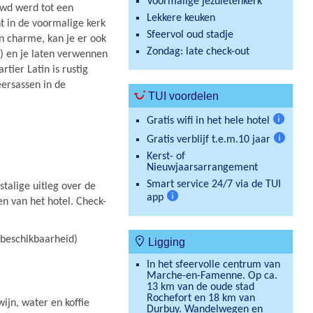
Voormalige jezuïetenkerk
wd werd tot een
Lekkere keuken
t in de voormalige kerk
Sfeervol oud stadje
en charme, kan je er ook
Zondag: late check-out
d) en je laten verwennen
tier Latin is rustig
eersassen in de
TUI voordelen
Gratis wifi in het hele hotel
Meer
Gratis verblijf t.e.m.10 jaar
informat
Meer
Kerst- of
informat
Nieuwjaarsarrangement
Smart service 24/7 via de TUI
talige uitleg over de
app
en van het hotel. Check-
Meer
informatie
 beschikbaarheid)
Ligging
In het sfeervolle centrum van
Marche-en-Famenne. Op ca.
13 km van de oude stad
Rochefort en 18 km van
ijn, water en koffie
Durbuy. Wandelwegen en