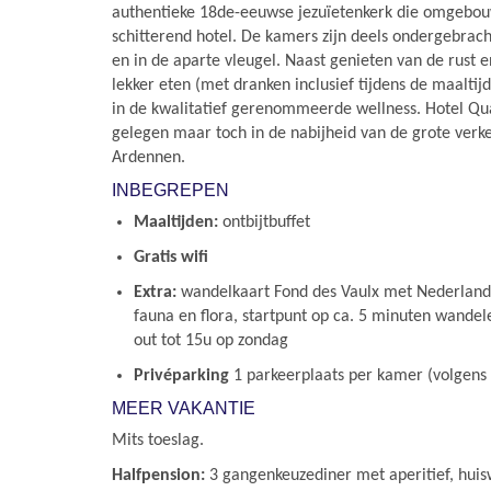
authentieke 18de-eeuwse jezuïetenkerk die omgebou
schitterend hotel. De kamers zijn deels ondergebrach
en in de aparte vleugel. Naast genieten van de rust 
lekker eten (met dranken inclusief tijdens de maaltij
in de kwalitatief gerenommeerde wellness. Hotel Quar
gelegen maar toch in de nabijheid van de grote verk
Ardennen.
INBEGREPEN
Maaltijden:
ontbijtbuffet
Gratis wifi
Extra:
wandelkaart Fond des Vaulx met Nederlands
fauna en flora, startpunt op ca. 5 minuten wandel
out tot 15u op zondag
Privéparking
1 parkeerplaats per kamer (volgens
MEER VAKANTIE
Mits toeslag.
Halfpension:
3 gangenkeuzediner met aperitief, huisw