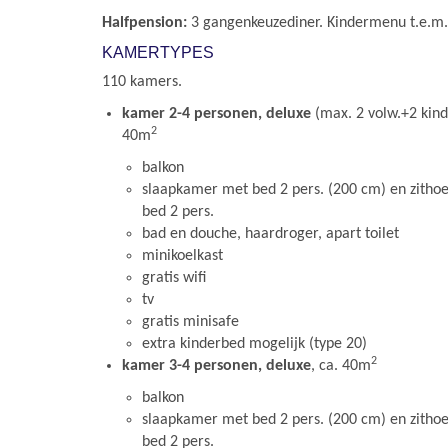
Halfpension:
3 gangenkeuzediner. Kindermenu t.e.m. 
KAMERTYPES
110 kamers.
kamer 2-4 personen, deluxe
(max. 2 volw.+2 kinde
2
40m
balkon
slaapkamer met bed 2 pers. (200 cm) en zithoe
bed 2 pers.
bad en douche, haardroger, apart toilet
minikoelkast
gratis wifi
tv
gratis minisafe
extra kinderbed mogelijk (type 20)
2
kamer 3-4 personen, deluxe
, ca. 40m
balkon
slaapkamer met bed 2 pers. (200 cm) en zithoe
bed 2 pers.