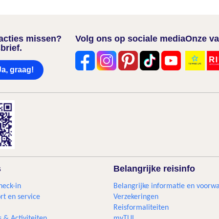
nacties missen?
Volg ons op sociale media
Onze va
brief.
Ja, graag!
s
Belangrijke reisinfo
heck-in
Belangrijke informatie en voorw
rt en service
Verzekeringen
Reisformaliteiten
s & Activiteiten
myTUI