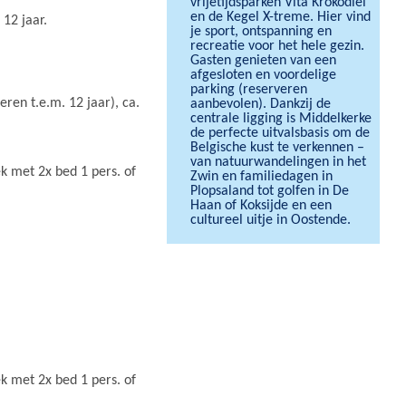
vrijetijdsparken Vita Krokodiel
en de Kegel X-treme. Hier vind
12 jaar.
je sport, ontspanning en
recreatie voor het hele gezin.
Gasten genieten van een
afgesloten en voordelige
parking (reserveren
ren t.e.m. 12 jaar), ca.
aanbevolen). Dankzij de
centrale ligging is Middelkerke
de perfecte uitvalsbasis om de
Belgische kust te verkennen –
van natuurwandelingen in het
k met 2x bed 1 pers. of
Zwin en familiedagen in
Plopsaland tot golfen in De
Haan of Koksijde en een
cultureel uitje in Oostende.
k met 2x bed 1 pers. of