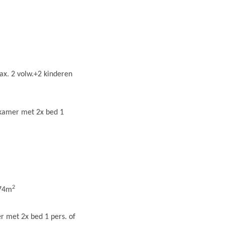
x. 2 volw.+2 kinderen
pkamer met 2x bed 1
2
 74m
r met 2x bed 1 pers. of