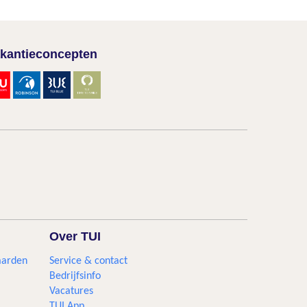
kantieconcepten
Over TUI
aarden
Service & contact
Bedrijfsinfo
Vacatures
TUI App