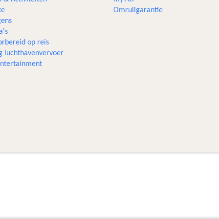
xe
Omruilgarantie
ens
a's
rbereid op reis
g luchthavenvervoer
 entertainment