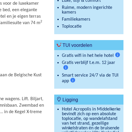
Luxe, stijl & comfort
es voor de luxekamer
Ruime, modern ingerichte
e bed, een elegante
kamers
el en je eigen terras
Familiekamers
2
familiesuite van 74 m
Toplocatie
TUI voordelen
Gratis wifi in het hele hotel
Meer
Gratis verblijf t.e.m. 12 jaar
informat
Meer
 aan de Belgische Kust
Smart service 24/7 via de TUI
informatie
app
Meer
informatie
e wagens. Lift. Biljart,
Ligging
 tennisbaan. Zwembad en
Hotel Acropolis in Middelkerke
... in de Kegel X-treme
bevindt zich op een absolute
toplocatie, op wandelafstand
van het strand, gezellige
winkelstraten én de bruisende