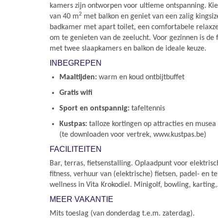
kamers zijn ontworpen voor ultieme ontspanning. Ki
2
van 40 m
met balkon en geniet van een zalig kingsiz
badkamer met apart toilet, een comfortabele relaxzet
om te genieten van de zeelucht. Voor gezinnen is de 
met twee slaapkamers en balkon de ideale keuze.
INBEGREPEN
Maaltijden:
warm en koud ontbijtbuffet
Gratis wifi
Sport en ontspannig:
tafeltennis
Kustpas:
talloze kortingen op attracties en musea
(te downloaden voor vertrek, www.kustpas.be)
FACILITEITEN
Bar, terras, fietsenstalling. Oplaadpunt voor elektrisch
fitness, verhuur van (elektrische) fietsen, padel- en
wellness in Vita Krokodiel. Minigolf, bowling, karting,
MEER VAKANTIE
Mits toeslag (van donderdag t.e.m. zaterdag).