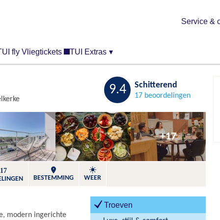
Service & 
TUI fly Vliegtickets
TUI Extras
▾
Bewaren
Schitterend
9.4
17 beoordelingen
lkerke
+17
17
BESTEMMING
WEER
ELINGEN
Troeven
me, modern ingerichte