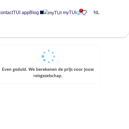
contact
TUI app
Blog
myTUI
NL
Even geduld. We berekenen de prijs voor jouw
reisgezelschap.