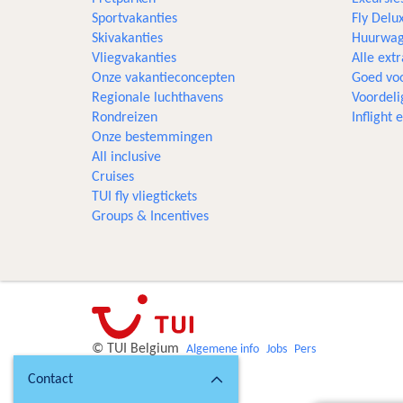
Sportvakanties
Fly Delu
Skivakanties
Huurwag
Vliegvakanties
Alle extr
Onze vakantieconcepten
Goed voo
Regionale luchthavens
Voordeli
Rondreizen
Inflight
Onze bestemmingen
All inclusive
Cruises
TUI fly vliegtickets
Groups & Incentives
© TUI Belgium
Algemene info
Jobs
Pers
Contact