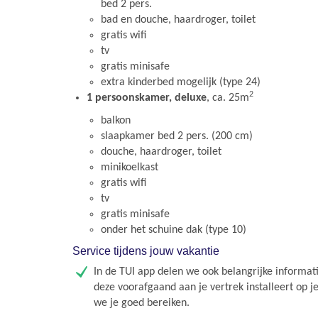
bed 2 pers.
bad en douche, haardroger, toilet
gratis wifi
tv
gratis minisafe
extra kinderbed mogelijk (type 24)
2
1 persoonskamer, deluxe
, ca. 25m
balkon
slaapkamer bed 2 pers. (200 cm)
douche, haardroger, toilet
minikoelkast
gratis wifi
tv
gratis minisafe
onder het schuine dak (type 10)
Service tijdens jouw vakantie
In de TUI app delen we ook belangrijke informati
deze voorafgaand aan je vertrek installeert op j
we je goed bereiken.