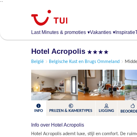
``
Overslaan
en
naar
de
Last Minutes & promoties
▾
Vakanties
▾
Inspiratie
algemene
inhoud
Hotel Acropolis
gaan
België
Belgische Kust en Brugs Ommeland
Midde
INFO
PRIJZEN & KAMERTYPES
LIGGING
BEOORD
Info over Hotel Acropolis
Hotel Acropolis ademt luxe, stijl en comfort. De rui