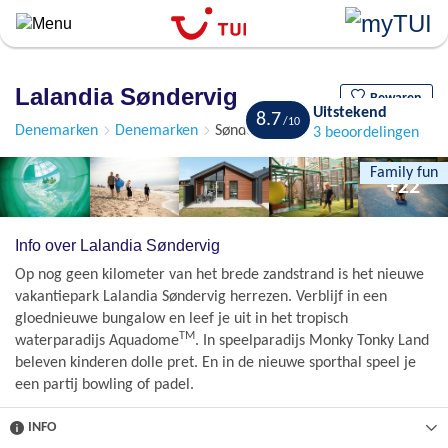
``
Overslaan
en
naar
Lalandia Søndervig
de
Bewaren
Uitstekend
8.7
algemene
Denemarken
Denemarken
Søndervig
3 beoordelingen
inhoud
gaan
Family fun
+22
Info over Lalandia Søndervig
Op nog geen kilometer van het brede zandstrand is het nieuwe
vakantiepark Lalandia Søndervig herrezen. Verblijf in een
gloednieuwe bungalow en leef je uit in het tropisch
TM
waterparadijs Aquadome
. In speelparadijs Monky Tonky Land
beleven kinderen dolle pret. En in de nieuwe sporthal speel je
een partij bowling of padel.
INFO