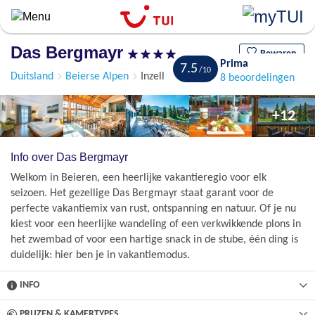
Overslaan
en
naar
Das Bergmayr
de
Bewaren
Prima
7.5
algemene
Duitsland
Beierse Alpen
Inzell
8 beoordelingen
inhoud
gaan
+12
Info over Das Bergmayr
Welkom in Beieren, een heerlijke vakantieregio voor elk
seizoen. Het gezellige Das Bergmayr staat garant voor de
perfecte vakantiemix van rust, ontspanning en natuur. Of je nu
kiest voor een heerlijke wandeling of een verkwikkende plons in
het zwembad of voor een hartige snack in de stube, één ding is
duidelijk: hier ben je in vakantiemodus.
INFO
PRIJZEN & KAMERTYPES