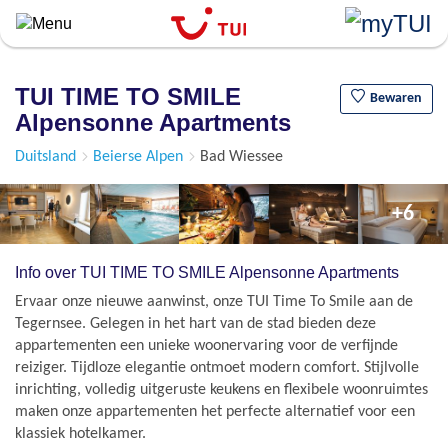
``
Overslaan
en
naar
TUI TIME TO SMILE
de
Bewaren
Alpensonne Apartments
algemene
inhoud
Duitsland
Beierse Alpen
Bad Wiessee
gaan
+6
Info over TUI TIME TO SMILE Alpensonne Apartments
Ervaar onze nieuwe aanwinst, onze TUI Time To Smile aan de
Tegernsee. Gelegen in het hart van de stad bieden deze
appartementen een unieke woonervaring voor de verfijnde
reiziger. Tijdloze elegantie ontmoet modern comfort. Stijlvolle
inrichting, volledig uitgeruste keukens en flexibele woonruimtes
maken onze appartementen het perfecte alternatief voor een
klassiek hotelkamer.